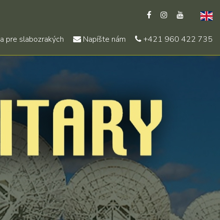
a pre slabozrakých
Napíšte nám
+421 960 422 735