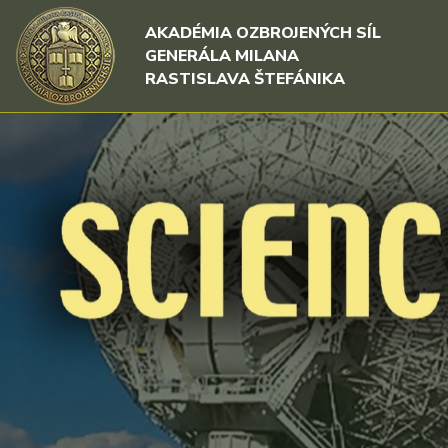
Rovno na obsah
Rovno na menu
AKADÉMIA OZBROJENÝCH SÍL
GENERÁLA MILANA
RASTISLAVA ŠTEFÁNIKA