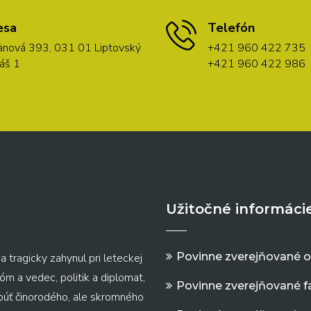
esa
Telefón
nová 393, 031 01 Liptovský
+421 960 422 735
áš 1
+421 960 422 986
Užitočné informáci
Povinne zverejňované 
a tragicky zahynul pri leteckej
m a vedec, politik a diplomat,
Povinne zverejňované f
 púť činorodého, ale skromného