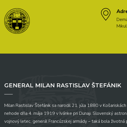
Adr
Demä
Mikul
GENERAL MILAN RASTISLAV ŠTEFÁNIK
Milan Rastislav Štefánik sa narodil 21. júla 1880 v Košariskách 
nehode dňa 4. mája 1919 v Ivánke pri Dunaji. Slovenský astronó
vojnový letec, generál Francúzskej armády – taká bola životná