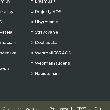
zmlúv
Erasmus +
Zakazky
Projekty AOS
S
Ubytovanie
ávateľa
Stravovanie
ormáciám
Dochádzka
očenskej
Webmail 365 AOS
Webmail študenti
jetku
Napíšte nám
Verzia pre slabozrakých
Prístupnosť
GDPR
English