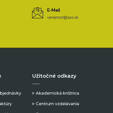
E-Mail
verejnost@aos.sk
e
Užitočné odkazy
objednávky
Akademická knižnica
aktúry
Centrum vzdelávania