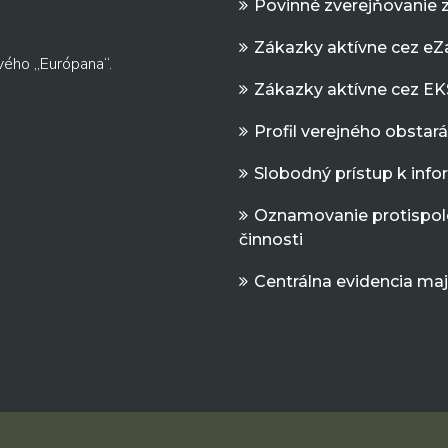
Povinné zverejňovanie 
Zákazky aktívne cez e
vého „Európana“.
Zákazky aktívne cez EK
Profil verejného obstar
Slobodný prístup k inf
Oznamovanie protispol
činnosti
Centrálna evidencia ma