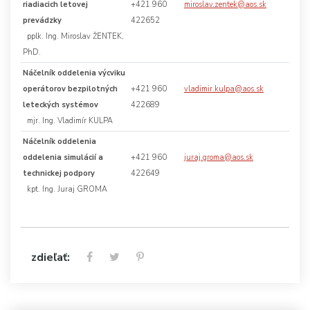
riadiacich letovej
+421 960
miroslav.zentek@aos.sk
prevádzky
422652
pplk. Ing. Miroslav ŽENTEK,
PhD.
Náčelník oddelenia výcviku
operátorov bezpilotných
+421 960
vladimir.kulpa@aos.sk
leteckých systémov
422689
mjr. Ing. Vladimír KULPA
Náčelník oddelenia
oddelenia simulácií a
+421 960
juraj.groma@aos.sk
technickej podpory
422649
kpt. Ing. Juraj GROMA
zdieľať: