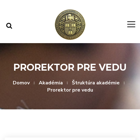
Rovno na obsah
Rovno na menu
PROREKTOR PRE VEDU
Domov
Akadémia
Štruktúra akadémie
Prorektor pre vedu