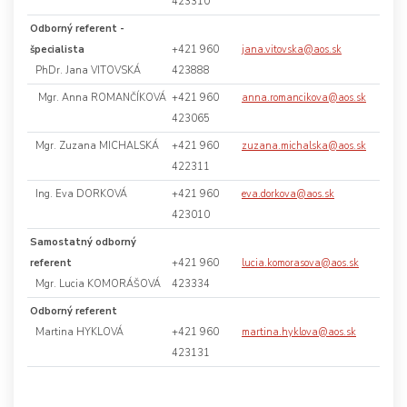
423310
Odborný referent -
špecialista
+421 960
jana.vitovska@aos.sk
PhDr. Jana VITOVSKÁ
423888
Mgr. Anna ROMANČÍKOVÁ
+421 960
anna.romancikova@aos.sk
423065
Mgr. Zuzana MICHALSKÁ
+421 960
zuzana.michalska@aos.sk
422311
Ing. Eva DORKOVÁ
+421 960
eva.dorkova@aos.sk
423010
Samostatný odborný
referent
+421 960
lucia.komorasova@aos.sk
Mgr. Lucia KOMORÁŠOVÁ
423334
Odborný referent
Martina HYKLOVÁ
+421 960
martina.hyklova@aos.sk
423131