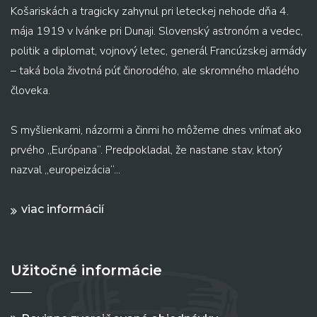
Košariskách a tragicky zahynul pri leteckej nehode dňa 4.
mája 1919 v Ivánke pri Dunaji. Slovenský astronóm a vedec,
politik a diplomat, vojnový letec, generál Francúzskej armády
– taká bola životná púť činorodého, ale skromného mladého
človeka.
S myšlienkami, názormi a činmi ho môžeme dnes vnímať ako
prvého „Európana“. Predpokladal, že nastane stav, ktorý
nazval „europeizácia“...
viac informácií
Užitočné informácie