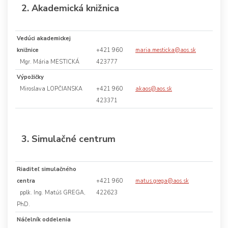
2. Akademická knižnica
Vedúci akademickej
knižnice
+421 960
maria.mesticka@aos.sk
Mgr. Mária MESTICKÁ
423777
Výpožičky
Miroslava LOPČIANSKA
+421 960
akaos@aos.sk
423371
3. Simulačné centrum
Riaditeľ simulačného
centra
+421 960
matus.grega@aos.sk
pplk. Ing. Matúš GREGA,
422623
PhD.
Náčelník oddelenia