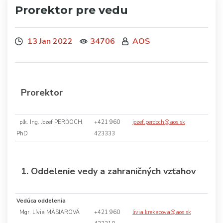
Prorektor pre vedu
13 Jan 2022
34706
AOS
Prorektor
plk. Ing. Jozef PERĎOCH,
+421 960
jozef.perdoch@aos.sk
PhD
423333
1. Oddelenie vedy a zahraničných vzťahov
Vedúca oddelenia
Mgr. Lívia MÄSIAROVÁ
+421 960
livia.krekacova@aos.sk