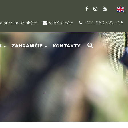
a pre slabozrakých
Napíšte nám
+421 960 422 735
M
ZAHRANIČIE
KONTAKTY