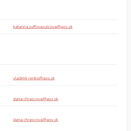
katarina.zuffovasulcova@aos.sk
vladimír.renko@aos.sk
dana.chrascova@aos.sk
dana.chrascova@aos.sk