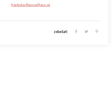
frantiska.filipova@aos.sk
zdieľať: