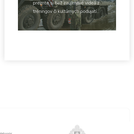
prezrite si tiež zaujímavé videá z
tréningov či kultúrnych podujatí...