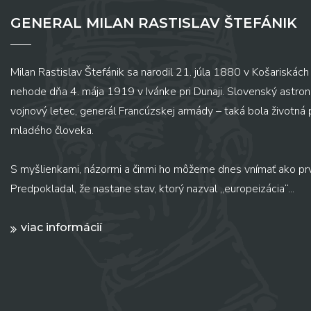
GENERAL MILAN RASTISLAV ŠTEFÁNIK
Milan Rastislav Štefánik sa narodil 21. júla 1880 v Košariskách 
nehode dňa 4. mája 1919 v Ivánke pri Dunaji. Slovenský astronó
vojnový letec, generál Francúzskej armády – taká bola životná
mladého človeka.
S myšlienkami, názormi a činmi ho môžeme dnes vnímať ako pr
Predpokladal, že nastane stav, ktorý nazval „europeizácia“...
viac informácií