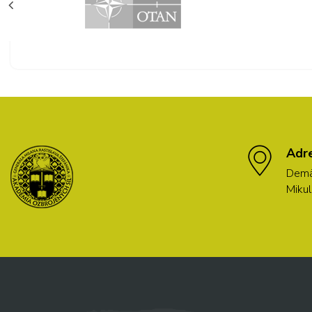
Adr
Demä
Mikul