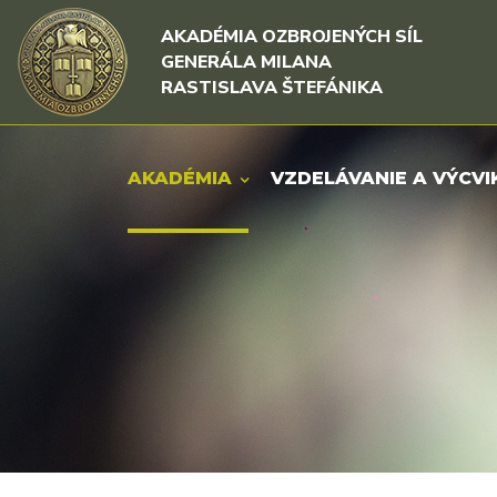
Rovno na obsah
Rovno na menu
AKADÉMIA OZBROJENÝCH SÍL
GENERÁLA MILANA
RASTISLAVA ŠTEFÁNIKA
AKADÉMIA
VZDELÁVANIE A VÝCVI