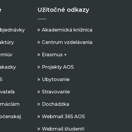
e
Užitočné odkazy
objednávky
Akademická knižnica
aktúry
Centrum vzdelávania
zmlúv
Erasmus +
Zakazky
Projekty AOS
S
Ubytovanie
ávateľa
Stravovanie
ormáciám
Dochádzka
očenskej
Webmail 365 AOS
Webmail študenti