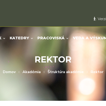
Verzi
K
KATEDRY
PRACOVISKÁ
VEDA A VÝSKU
REKTOR
Domov
Akadémia
Štruktúra akadémie
Rektor