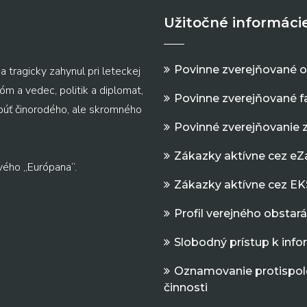
Užitočné informáci
Povinne zverejňované 
a tragicky zahynul pri leteckej
m a vedec, politik a diplomat,
Povinne zverejňované f
 púť činorodého, ale skromného
Povinné zverejňovanie 
Zákazky aktívne cez e
vého „Európana“.
Zákazky aktívne cez EK
Profil verejného obstar
Slobodný prístup k inf
Oznamovanie protispol
činnosti