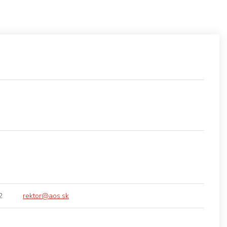
2
rektor@aos.sk