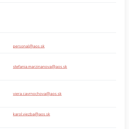
personal@aos.sk
stefania.marzinanova@aos.sk
viera.cavrnochova@aos.sk
karol.viezba@aos.sk