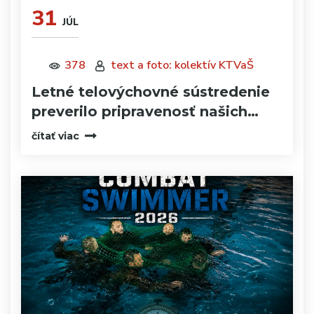
31
JÚL
378
text a foto: kolektív KTVaŠ
Letné telovýchovné sústredenie
preverilo pripravenosť našich…
čítať viac