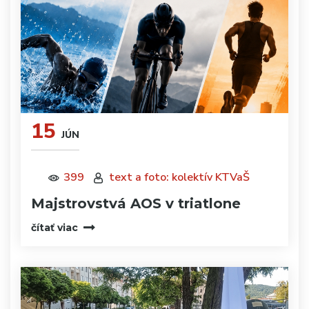
15
JÚN
399
text a foto: kolektív KTVaŠ
Majstrovstvá AOS v triatlone
čítať viac