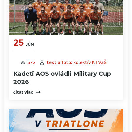
25
JÚN
572
text a foto: kolektív KTVaŠ
Kadeti AOS ovládli Military Cup
2026
čítať viac