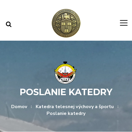
Rovno na obsah
Rovno na menu
POSLANIE KATEDRY
Domov
Katedra telesnej výchovy a športu
Poslanie katedry