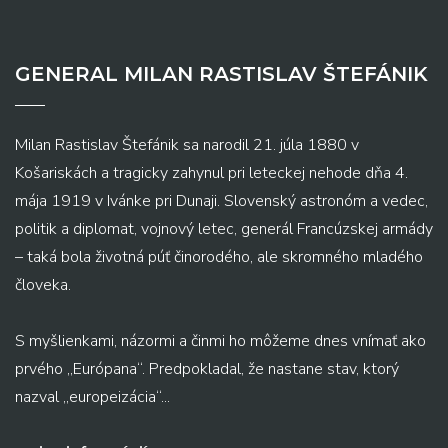
GENERAL MILAN RASTISLAV ŠTEFÁNIK
Milan Rastislav Štefánik sa narodil 21. júla 1880 v
Košariskách a tragicky zahynul pri leteckej nehode dňa 4.
mája 1919 v Ivánke pri Dunaji. Slovenský astronóm a vedec,
politik a diplomat, vojnový letec, generál Francúzskej armády
– taká bola životná púť činorodého, ale skromného mladého
človeka.
S myšlienkami, názormi a činmi ho môžeme dnes vnímať ako
prvého „Európana“. Predpokladal, že nastane stav, ktorý
nazval „europeizácia“...