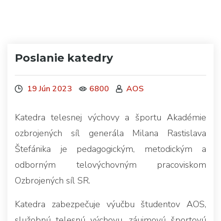
Poslanie katedry
19 Jún 2023
6800
AOS
Katedra telesnej výchovy a športu Akadémie
ozbrojených síl generála Milana Rastislava
Štefánika je pedagogickým, metodickým a
odborným telovýchovným pracoviskom
Ozbrojených síl SR.
Katedra zabezpečuje výučbu študentov AOS,
služobnú telesnú výchovu, záujmovú športovú