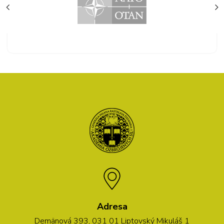
Adresa
Demänová 393, 031 01 Liptovský Mikuláš 1