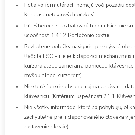
Polia vo formulároch nemajú voči pozadiu dost
Kontrast netextových prvkov)
Pri výberoch v rozbaľovacích ponukách nie sú n
úspešnosti 1.4.12 Rozloženie textu)
Rozbalené položky navigácie prekrývajú obsah 
tlačidla ESC – nie je k dispozícii mechanizm
kurzora alebo zamerania pomocou klávesnice. 
myšou alebo kurzorom)
Niektoré funkcie obsahu, najmä zadávanie dát
klávesnicu. (Kritérium úspešnosti 2.1.1 Klávesn
Nie všetky informácie, ktoré sa pohybujú, blika
zachytiteľné pre indisponovaného človeka v jeh
zastavenie, skrytie)