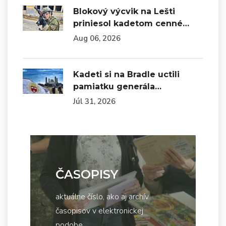
Blokový výcvik na Lešti
priniesol kadetom cenné…
Aug 06, 2026
Kadeti si na Bradle uctili
pamiatku generála…
Júl 31, 2026
ČASOPISY
aktuálne číslo, ako aj archív
časopisov v elektronickej
podobe...