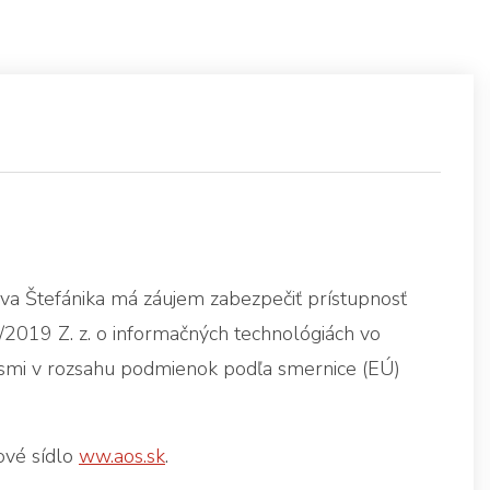
ava Štefánika má záujem zabezpečiť prístupnosť
2019 Z. z. o informačných technológiách vo
ismi v rozsahu podmienok podľa smernice (EÚ)
ové sídlo
ww.aos.sk
.