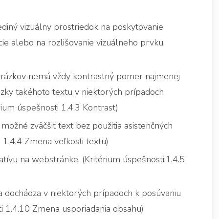
ediný vizuálny prostriedok na poskytovanie
kcie alebo na rozlišovanie vizuálneho prvku.
obrázkov nemá vždy kontrastný pomer najmenej
zky takéhoto textu v niektorých prípadoch
ium úspešnosti 1.4.3 Kontrast)
 možné zväčšiť text bez použitia asistenčných
 1.4.4 Zmena veľkosti textu)
tívu na webstránke. (Kritérium úspešnosti:1.4.5
a dochádza v niektorých prípadoch k posúvaniu
ti 1.4.10 Zmena usporiadania obsahu)