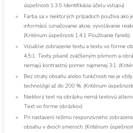
úspešnosti 1.3.5 Identifikácia účelu vstupu)
Farba sa v niektorých prípadoch používa ako j
informácií, označovanie akcie, vyvolávanie rea
(Kritérium úspešnosti 1.4.1 Používanie farieb).
Vizuálne zobrazenie textu a textu vo forme 
4,5:1. Texty písané zväčšeným písmom a obrá
nemajú kontrastný pomer najmenej 3:1. (Kritér
Bez straty obsahu alebo funkčnosti nie je vždy
technológií až do 200 %. (Kritérium úspešnosti
Niektorý text na obrázku nemá textovú alterna
Text vo forme obrázkov)
Pri nastavení režimu responzívneho zobrazeni
obsahu v dvoch smeroch. (Kritérium úspešnos