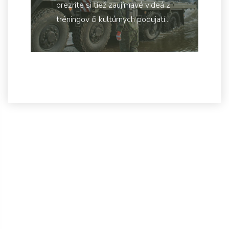
prezrite si tiež zaujímavé videá z
tréningov či kultúrnych podujatí...