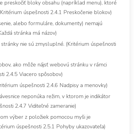
je preskočiť bloky obsahu (napríklad menu), ktoré
Kritérium úspešnosti 2.4.1 Preskočenie blokov)
senie, alebo formuláre, dokumenty) nemajú
 Každá stránka má názov)
stránky nie sú zmysluplné. (Kritérium úspešnosti
sobov, ako môže nájsť webovú stránku v rámci
ti 2.4.5 Viacero spôsobov)
Kritérium úspešnosti 2.4.6 Nadpisy a menovky)
vesnice neponúka režim, v ktorom je indikátor
šnosti 2.4.7 Viditeľné zameranie)
rom výber z položiek pomocou myši je
térium úspešnosti 2.5.1 Pohyby ukazovateľa)