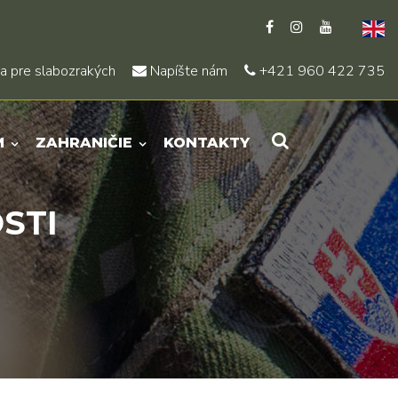
a pre slabozrakých
Napíšte nám
+421 960 422 735
M
ZAHRANIČIE
KONTAKTY
STI