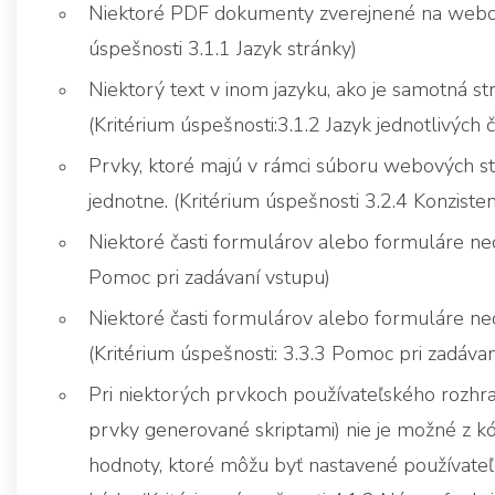
Niektoré PDF dokumenty zverejnené na webovej
úspešnosti 3.1.1 Jazyk stránky)
Niektorý text v inom jazyku, ako je samotná s
(Kritérium úspešnosti:3.1.2 Jazyk jednotlivých č
Prvky, ktoré majú v rámci súboru webových str
jednotne. (Kritérium úspešnosti 3.2.4 Konzistent
Niektoré časti formulárov alebo formuláre neo
Pomoc pri zadávaní vstupu)
Niektoré časti formulárov alebo formuláre n
(Kritérium úspešnosti: 3.3.3 Pomoc pri zadávan
Pri niektorých prvkoch používateľského rozhra
prvky generované skriptami) nie je možné z kód
hodnoty, ktoré môžu byť nastavené používateľo