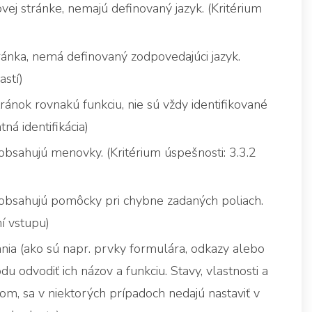
 stránke, nemajú definovaný jazyk. (Kritérium
tránka, nemá definovaný zodpovedajúci jazyk.
astí)
ánok rovnakú funkciu, nie sú vždy identifikované
ná identifikácia)
bsahujú menovky. (Kritérium úspešnosti: 3.3.2
eobsahujú pomôcky pri chybne zadaných poliach.
í vstupu)
nia (ako sú napr. prvky formulára, odkazy alebo
u odvodiť ich názov a funkciu. Stavy, vlastnosti a
m, sa v niektorých prípadoch nedajú nastaviť v