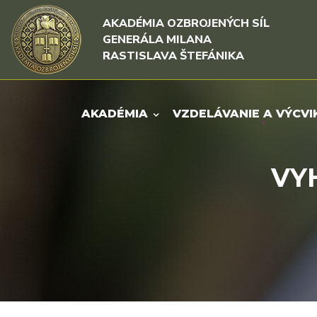
Rovno na obsah
Rovno na menu
AKADÉMIA OZBROJENÝCH SÍL
GENERÁLA MILANA
RASTISLAVA ŠTEFÁNIKA
AKADÉMIA
VZDELÁVANIE A VÝCVI
VY