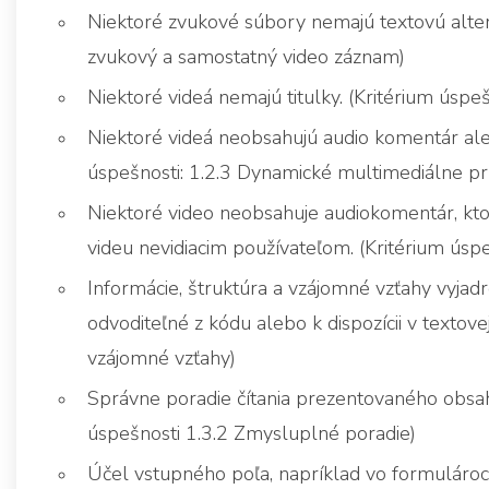
Niektoré zvukové súbory nemajú textovú altern
zvukový a samostatný video záznam)
Niektoré videá nemajú titulky. (Kritérium úspešn
Niektoré videá neobsahujú audio komentár aleb
úspešnosti: 1.2.3 Dynamické multimediálne pr
Niektoré video neobsahuje audiokomentár, kt
videu nevidiacim používateľom. (Kritérium úsp
Informácie, štruktúra a vzájomné vzťahy vyjad
odvoditeľné z kódu alebo k dispozícii v textove
vzájomné vzťahy)
Správne poradie čítania prezentovaného obsahu
úspešnosti 1.3.2 Zmysluplné poradie)
Účel vstupného poľa, napríklad vo formulároch,