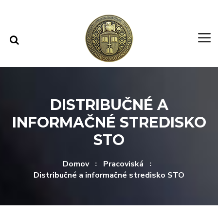
Rovno na obsah
Rovno na menu
DISTRIBUČNÉ A
INFORMAČNÉ STREDISKO
STO
Domov
Pracoviská
Distribučné a informačné stredisko STO