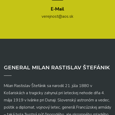
E-Mail
verejnost@aos.sk
GENERAL MILAN RASTISLAV ŠTEFÁNIK
Milan Rastislav Štefánik sa narodil 21. júla 1880 v
Košariskách a tragicky zahynul pri leteckej nehode dňa 4.
mája 1919 v Ivánke pri Dunaji. Slovenský astronóm a vedec,
politik a diplomat, vojnový letec, generál Francúzskej armády
– taká bola životná púť činorodého, ale skromného mladého