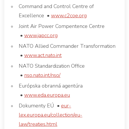
Command and Control Centre of
Excellence •
www.c2coe.org
Joint Air Power Compentence Centre
•
www.japcc.org
NATO Allied Commander Transformation
•
www.act.nato.int
NATO Standardization Office
•
nso.nato.int/nso/
Európska obranná agentúra
•
www.eda.europa.eu
Dokumenty EÚ •
eur-
lex.europa.eu/collection/eu-
law/treaties.html