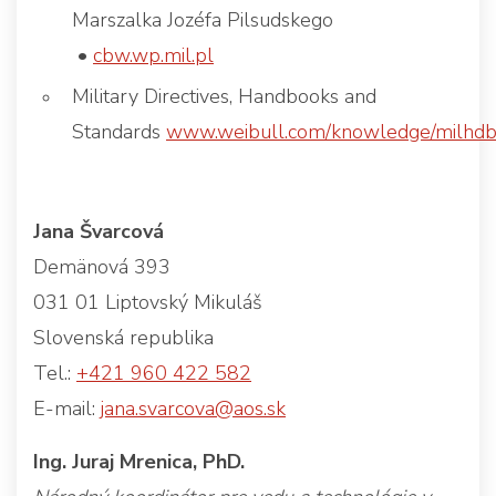
Marszalka Jozéfa Pilsudskego
•
cbw.wp.mil.pl
Military Directives, Handbooks and
Standards
www.weibull.com/knowledge/milhdb
Jana Švarcová
Demänová 393
031 01 Liptovský Mikuláš
Slovenská republika
Tel.:
+421 960 422 582
E-mail:
jana.svarcova@aos.sk
Ing. Juraj Mrenica, PhD.