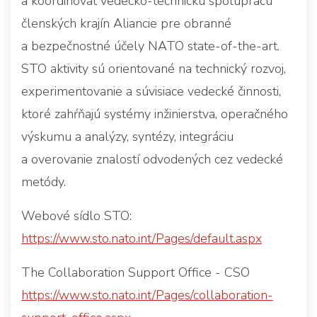
a koordinovať vedecko-technickú spoluprácu
členských krajín Aliancie pre obranné
a bezpečnostné účely NATO state-of-the-art.
STO aktivity sú orientované na technický rozvoj,
experimentovanie a súvisiace vedecké činnosti,
ktoré zahŕňajú systémy inžinierstva, operačného
výskumu a analýzy, syntézy, integráciu
a overovanie znalostí odvodených cez vedecké
metódy.
Webové sídlo STO:
https://www.sto.nato.int/Pages/default.aspx
The Collaboration Support Office - CSO
https://www.sto.nato.int/Pages/collaboration-