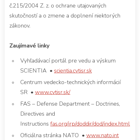
č.215/2004 Z. z. o ochrane utajovaných
skutočností a o zmene a doplnení niektorých
zákonov.
Zaujímavé linky
Vyhľadávací portál pre vedu a výskum
SCIENTIA •
scientia.cvtisr.sk
Centrum vedecko-technických informácií
SR •
www.cvtisr.sk/
FAS – Defense Department – Doctrines,
Directives and
Instructions
fas.org/irp/doddir/dod/index.html
Oficiálna stránka NATO •
www.nato.int