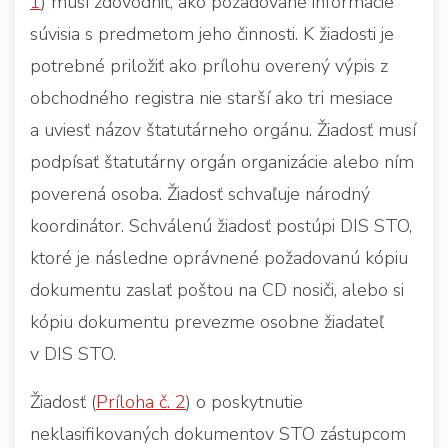
1
) musí zdôvodniť, ako požadované informácie
súvisia s predmetom jeho činnosti. K žiadosti je
potrebné priložiť ako prílohu overený výpis z
obchodného registra nie starší ako tri mesiace
a uviesť názov štatutárneho orgánu. Žiadosť musí
podpísať štatutárny orgán organizácie alebo ním
poverená osoba. Žiadosť schvaľuje národný
koordinátor. Schválenú žiadosť postúpi DIS STO,
ktoré je následne oprávnené požadovanú kópiu
dokumentu zaslať poštou na CD nosiči, alebo si
kópiu dokumentu prevezme osobne žiadateľ
v DIS STO.
Žiadosť (
Príloha č. 2
) o poskytnutie
neklasifikovaných dokumentov STO zástupcom