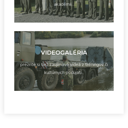
akadémii...
VIDEOGALÉRIA
prezrite si tiež zaujímavé videá z tréningov či
kultúrnych podujatí...