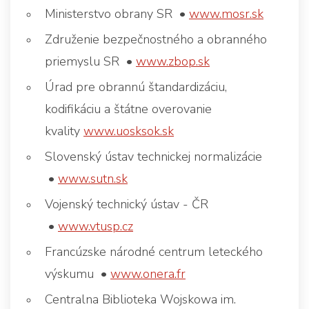
Ministerstvo obrany SR •
www.mosr.sk
Združenie bezpečnostného a obranného
priemyslu SR •
www.zbop.sk
Úrad pre obrannú štandardizáciu,
kodifikáciu a štátne overovanie
kvality
www.uosksok.sk
Slovenský ústav technickej normalizácie
•
www.sutn.sk
Vojenský technický ústav - ČR
•
www.vtusp.cz
Francúzske národné centrum leteckého
výskumu •
www.onera.fr
Centralna Biblioteka Wojskowa im.