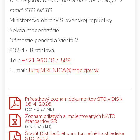
Národný koordinátor pre vedu a technológie v
rámci STO NATO
Ministerstvo obrany Slovenskej republiky
Sekcia modernizácie
Námestie generála Viesta 2
832 47 Bratislava
Tel.:
+421 960 317 589
E-mail:
Juraj.MRENICA@mod.gov.sk
Prírastkový zoznam dokumentov STO v DIS k
16. 4. 2026
(pdf - 2.27 MB)
Zoznam prijatých a implentovaných NATO
štandardov SR
(xls - 676 kB)
Štatút Distribučného a informačného strediska
STO, 2012