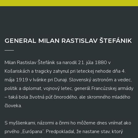
GENERAL MILAN RASTISLAV ŠTEFÁNIK
Milan Rastislav Štefánik sa narodil 21. júla 1880 v
Košariskách a tragicky zahynul pri leteckej nehode dňa 4.
mája 1919 v Ivánke pri Dunaji. Slovenský astronóm a vedec,
politik a diplomat, vojnový letec, generál Francúzskej armády
– taká bola životná púť činorodého, ale skromného mladého
človeka.
S myšlienkami, názormi a činmi ho môžeme dnes vnímať ako
prvého „Európana“. Predpokladal, že nastane stav, ktorý