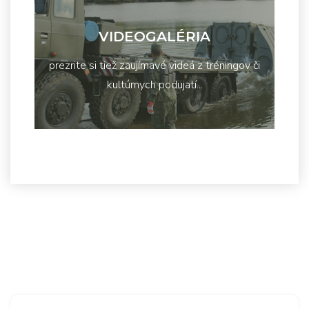
VIDEOGALÉRIA
prezrite si tiež zaujímavé videá z tréningov či
kultúrnych podujatí...