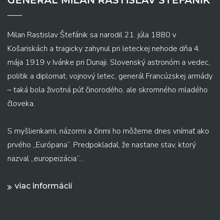
GENERAL MILAN RASTISLAV ŠTEFÁNIK
Milan Rastislav Štefánik sa narodil 21. júla 1880 v
Košariskách a tragicky zahynul pri leteckej nehode dňa 4.
mája 1919 v Ivánke pri Dunaji. Slovenský astronóm a vedec,
politik a diplomat, vojnový letec, generál Francúzskej armády
– taká bola životná púť činorodého, ale skromného mladého
človeka.
S myšlienkami, názormi a činmi ho môžeme dnes vnímať ako
prvého „Európana“. Predpokladal, že nastane stav, ktorý
nazval „europeizácia“...
viac informácií