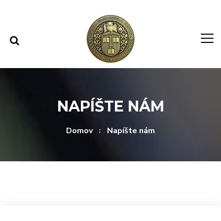
Rovno na obsah
Rovno na menu
NAPÍŠTE NÁM
Domov
Napíšte nám