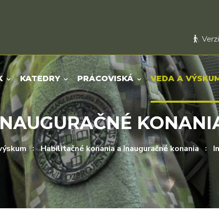
Verzi
K
KATEDRY
PRACOVISKÁ
VEDA A VÝSKU
INAUGURAČNÉ KONANI
 výskum
Habilitačné konania a Inauguračné konania
I