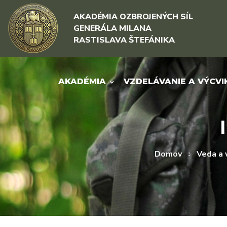
Rovno na obsah
Rovno na menu
AKADÉMIA OZBROJENÝCH SÍL
GENERÁLA MILANA
RASTISLAVA ŠTEFÁNIKA
AKADÉMIA
VZDELÁVANIE A VÝCVI
Domov
Veda a