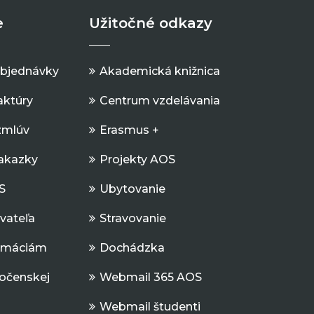
e
Užitočné odkazy
objednávky
Akademická knižnica
aktúry
Centrum vzdelávania
zmlúv
Erasmus +
Zakazky
Projekty AOS
S
Ubytovanie
ávateľa
Stravovanie
ormáciám
Dochádzka
očenskej
Webmail 365 AOS
Webmail študenti