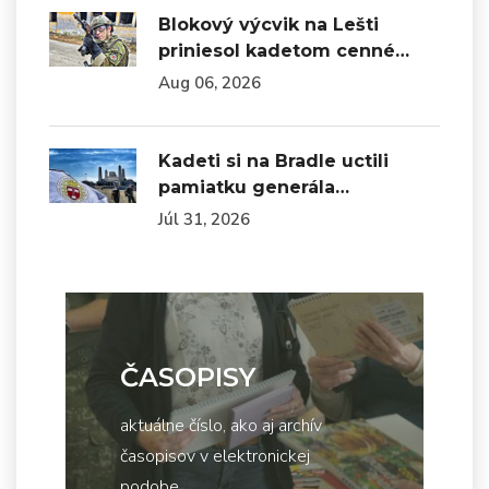
Blokový výcvik na Lešti
priniesol kadetom cenné…
Aug 06, 2026
Kadeti si na Bradle uctili
pamiatku generála…
Júl 31, 2026
ČASOPISY
aktuálne číslo, ako aj archív
časopisov v elektronickej
podobe...