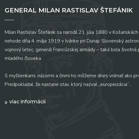
GENERAL MILAN RASTISLAV ŠTEFÁNIK
Milan Rastislav Štefánik sa narodil 21. júla 1880 v Košariskách 
nehode dňa 4. mája 1919 v Ivánke pri Dunaji. Slovenský astronó
vojnový letec, generál Francúzskej armády – taká bola životná
mladého človeka.
S myšlienkami, názormi a činmi ho môžeme dnes vnímať ako pr
Predpokladal, že nastane stav, ktorý nazval „europeizácia“...
viac informácií