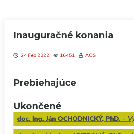
Inauguračné konania
24 Feb 2022
16451
AOS
Prebiehajúce
Ukončené
doc. Ing. Ján OCHODNICKÝ, PhD.
- V