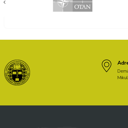
Adr
Demä
Mikul