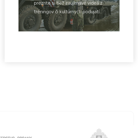
prezrite si tiež zaujímavé videá z
tréningov či kultúrnych podujatí...