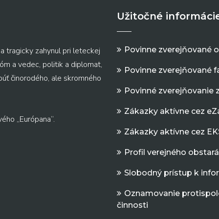
Užitočné informáci
Povinne zverejňované 
a tragicky zahynul pri leteckej
m a vedec, politik a diplomat,
Povinne zverejňované f
 púť činorodého, ale skromného
Povinné zverejňovanie 
Zákazky aktívne cez e
vého „Európana“.
Zákazky aktívne cez EK
Profil verejného obstar
Slobodný prístup k inf
Oznamovanie protispol
činnosti