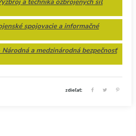
Výzbroj a technika ozbrojených síl
ojenské spojovacie a informačné
 Národná a medzinárodná bezpečnosť
zdieľať: