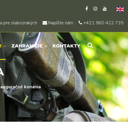
a pre slabozrakých
Napíšte nám
+421 960 422 735
M
ZAHRANIČIE
KONTAKTY
A
nauguračné konania