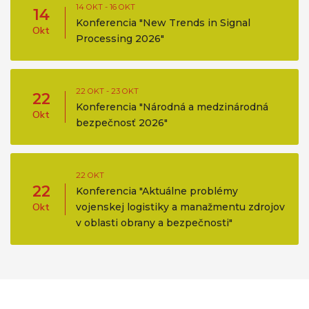
14 OKT - 16 OKT
14
Konferencia "New Trends in Signal
Okt
Processing 2026"
22 OKT - 23 OKT
22
Konferencia "Národná a medzinárodná
Okt
bezpečnosť 2026"
22 OKT
22
Konferencia "Aktuálne problémy
Okt
vojenskej logistiky a manažmentu zdrojov
v oblasti obrany a bezpečnosti"