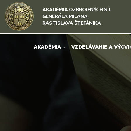
Rovno na obsah
Rovno na menu
AKADÉMIA OZBROJENÝCH SÍL
GENERÁLA MILANA
RASTISLAVA ŠTEFÁNIKA
AKADÉMIA
VZDELÁVANIE A VÝCVI