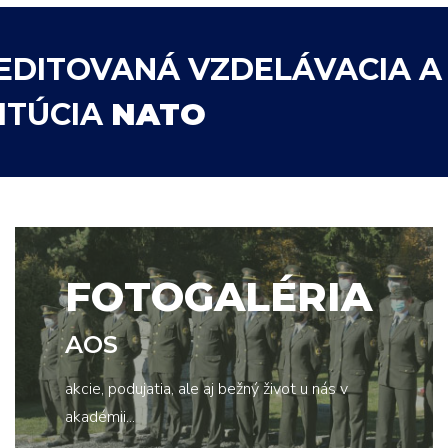
EDITOVANÁ VZDELÁVACIA A
TITÚCIA
NATO
FOTOGALÉRIA
AOS
akcie, podujatia, ale aj bežný život u nás v
akadémii...