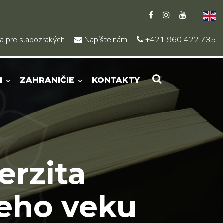
a pre slabozrakých
Napíšte nám
+421 960 422 735
M
ZAHRANIČIE
KONTAKTY
erzita
ieho veku