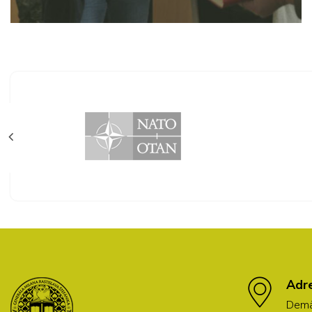
Adr
Demä