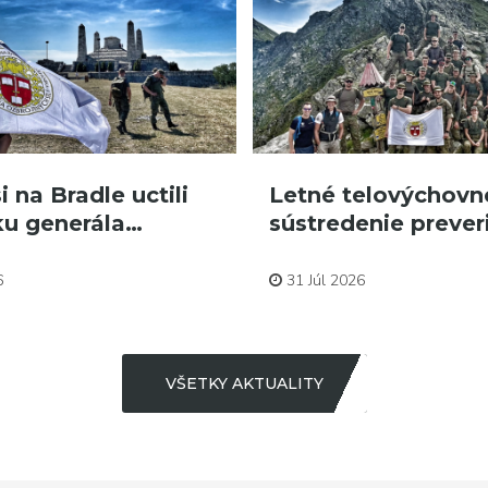
i na Bradle uctili
Letné telovýchovn
u generála…
sústredenie prever
Aktuality
6
31 Júl 2026
VŠETKY AKTUALITY