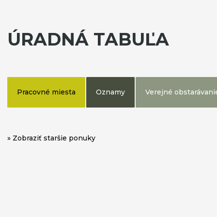
ÚRADNÁ TABUĽA
Pracovné miesta
Oznamy
Verejné obstarávani
» Zobraziť staršie ponuky