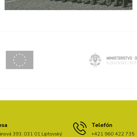
esa
Telefón
nová 393, 031 01 Liptovský
+421 960 422 735