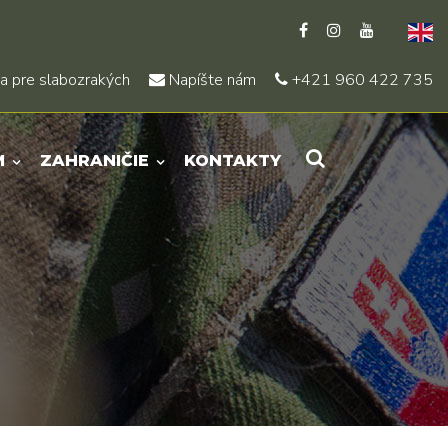
a pre slabozrakých
Napíšte nám
+421 960 422 735
M
ZAHRANIČIE
KONTAKTY