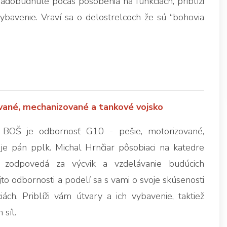
nadobudnuté počas pôsobenia na funkciách, priblíži
avenie. Vraví sa o delostrelcoch že sú “bohovia
vané, mechanizované a tankové vojsko
 BOŠ je odbornosť G10 - pešie, motorizované,
e pán pplk. Michal Hrnčiar pôsobiaci na katedre
ý zodpovedá za výcvik a vzdelávanie budúcich
o odbornosti a podelí sa s vami o svoje skúsenosti
h. Priblíži vám útvary a ich vybavenie, taktiež
síl.