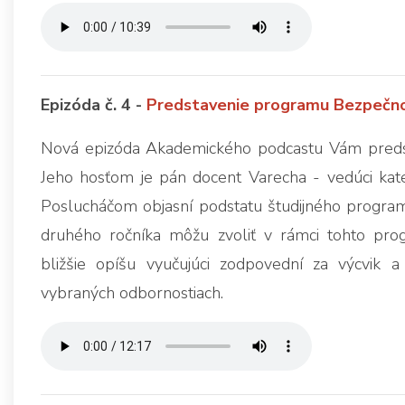
Epizóda č. 4 -
Predstavenie programu Bezpečno
Nová epizóda Akademického podcastu Vám predsta
Jeho hosťom je pán docent Varecha - vedúci kat
Poslucháčom objasní podstatu študijného programu a
druhého ročníka môžu zvoliť v rámci tohto prog
bližšie opíšu vyučujúci zodpovední za výcvik a
vybraných odbornostiach.