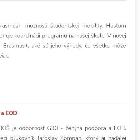
rasmus+ možnosti študentskej mobility. Hosťom
enuje koordinácii programu na našej škole. V novej
mu Erasmus+, aké sú jeho výhody, čo všetko môže
iac.
 a EOD
BOŠ je odbornosť G30 - ženijná podpora a EOD.
ci plukovník Jaroslav Kompan, ktorý aj naďalej