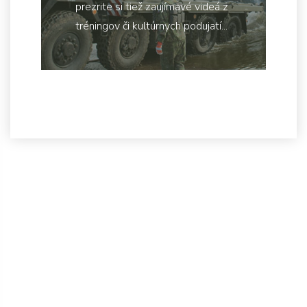
prezrite si tiež zaujímavé videá z
tréningov či kultúrnych podujatí...