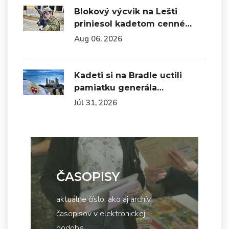
Blokový výcvik na Lešti
priniesol kadetom cenné…
Aug 06, 2026
Kadeti si na Bradle uctili
pamiatku generála…
Júl 31, 2026
ČASOPISY
aktuálne číslo, ako aj archív
časopisov v elektronickej
podobe...