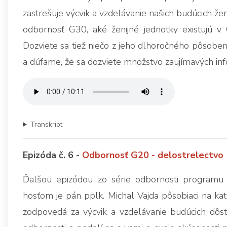
zastrešuje výcvik a vzdelávanie našich budúcich ženi
odbornosť G30, aké ženijné jednotky existujú v
Dozviete sa tiež niečo z jeho dlhoročného pôsoben
a dúfame, že sa dozviete množstvo zaujímavých info
Transkript
Epizóda č. 6 -
Odbornosť G20 - delostrelectvo
Ďalšou epizódou zo série odbornosti programu
hosťom je pán pplk. Michal Vajda pôsobiaci na kat
zodpovedá za výcvik a vzdelávanie budúcich dôs