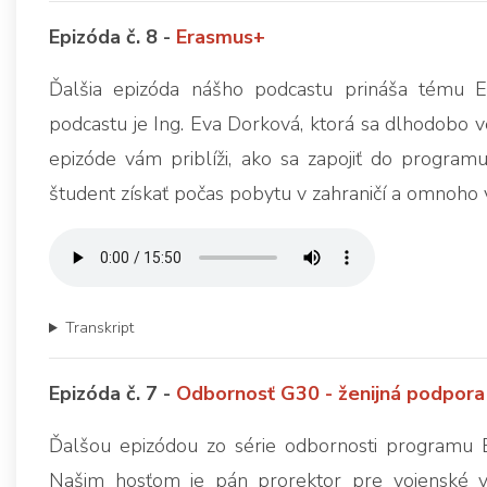
Epizóda č. 8 -
Erasmus+
Ďalšia epizóda nášho podcastu prináša tému E
podcastu je Ing. Eva Dorková, ktorá sa dlhodobo v
epizóde vám priblíži, ako sa zapojiť do progra
študent získať počas pobytu v zahraničí a omnoho v
Transkript
Epizóda č. 7 -
Odbornosť G30 - ženijná podpora
Ďalšou epizódou zo série odbornosti programu 
Našim hosťom je pán prorektor pre vojenské ve