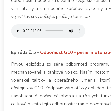
odbornosti a podelí sa s vami o svoje skúsenosti 
vám útvary a ich moderné zbraňové systémy a vyb
vojny” tak si vypočujte, prečo je tomu tak.
Epizóda č. 5 -
Odbornosť G10 - pešie, motorizo
Prvou epizódou zo série odbornosti programu
mechanizované a tankové vojsko. Naším hosťom j
vojenskej taktiky a operačného umenia, ktor
dôstojníkov G10. Zodpovie vám otázky ohľadom tejt
nadobudnuté počas pôsobenia na rôznych funkciác
celkové miesto tejto odbornosti v rámci pozemných 