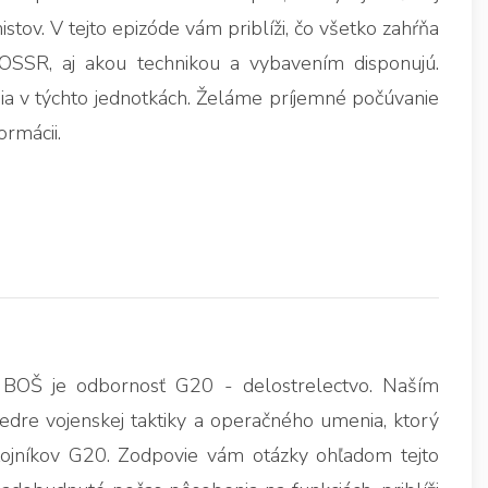
stov. V tejto epizóde vám priblíži, čo všetko zahŕňa
 OSSR, aj akou technikou a vybavením disponujú.
ia v týchto jednotkách. Želáme príjemné počúvanie
rmácii.
 BOŠ je odbornosť G20 - delostrelectvo. Naším
edre vojenskej taktiky a operačného umenia, ktorý
tojníkov G20. Zodpovie vám otázky ohľadom tejto