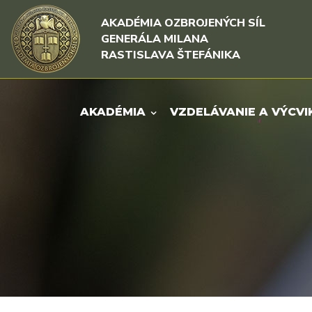
Rovno na obsah
Rovno na menu
AKADÉMIA OZBROJENÝCH SÍL
GENERÁLA MILANA
RASTISLAVA ŠTEFÁNIKA
AKADÉMIA
VZDELÁVANIE A VÝCVI