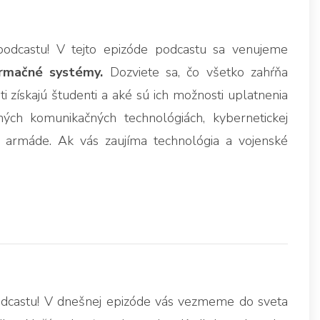
odcastu! V tejto epizóde podcastu sa venujeme
ormačné systémy.
Dozviete sa, čo všetko zahŕňa
 získajú študenti a aké sú ich možnosti uplatnenia
ch komunikačných technológiách, kybernetickej
v armáde. Ak vás zaujíma technológia a vojenské
dcastu! V dnešnej epizóde vás vezmeme do sveta