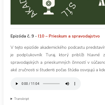
Epizóda č. 9 -
I10 – Prieskum a spravodajstvo
V tejto epizóde akademického podcastu predstaví
je podplukovník Turaj, ktorý priblíži hlavné
spravodajských a prieskumných činností v súčas
aké zručnosti si študenti počas štúdia osvojujú a kd
Transkript