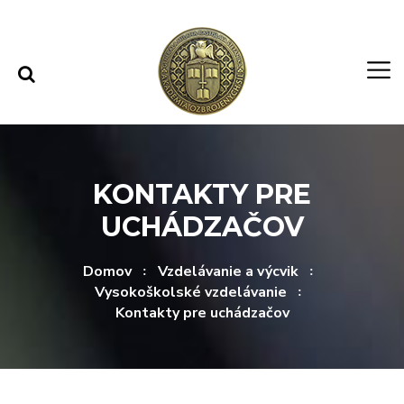
Rovno na obsah
Rovno na menu
KONTAKTY PRE
UCHÁDZAČOV
Domov
Vzdelávanie a výcvik
Vysokoškolské vzdelávanie
Kontakty pre uchádzačov