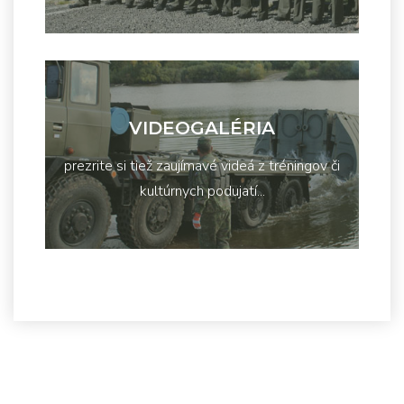
VIDEOGALÉRIA
prezrite si tiež zaujímavé videá z tréningov či
kultúrnych podujatí...