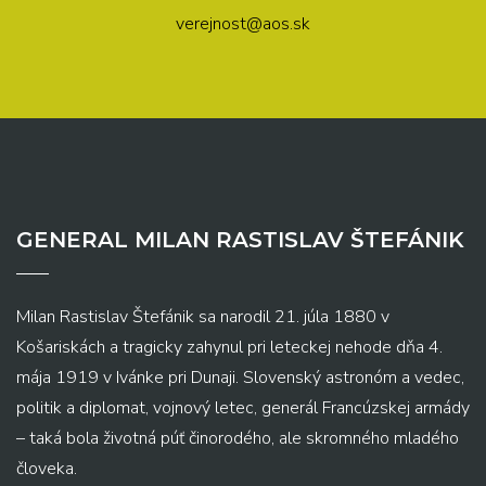
verejnost@aos.sk
GENERAL MILAN RASTISLAV ŠTEFÁNIK
Milan Rastislav Štefánik sa narodil 21. júla 1880 v
Košariskách a tragicky zahynul pri leteckej nehode dňa 4.
mája 1919 v Ivánke pri Dunaji. Slovenský astronóm a vedec,
politik a diplomat, vojnový letec, generál Francúzskej armády
– taká bola životná púť činorodého, ale skromného mladého
človeka.