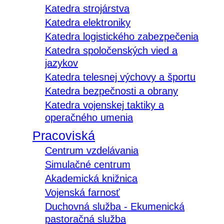
Katedra strojárstva
Katedra elektroniky
Katedra logistického zabezpečenia
Katedra spoločenských vied a
jazykov
Katedra telesnej výchovy a športu
Katedra bezpečnosti a obrany
Katedra vojenskej taktiky a
operačného umenia
Pracoviská
Centrum vzdelávania
Simulačné centrum
Akademická knižnica
Vojenská farnosť
Duchovná služba - Ekumenická
pastoračná služba