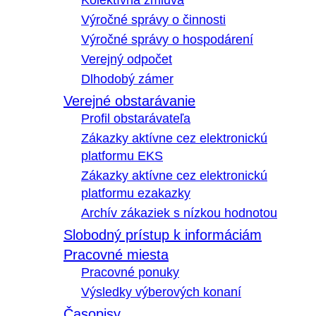
Kolektívna zmluva
Výročné správy o činnosti
Výročné správy o hospodárení
Verejný odpočet
Dlhodobý zámer
Verejné obstarávanie
Profil obstarávateľa
Zákazky aktívne cez elektronickú
platformu EKS
Zákazky aktívne cez elektronickú
platformu ezakazky
Archív zákaziek s nízkou hodnotou
Slobodný prístup k informáciám
Pracovné miesta
Pracovné ponuky
Výsledky výberových konaní
Časopisy