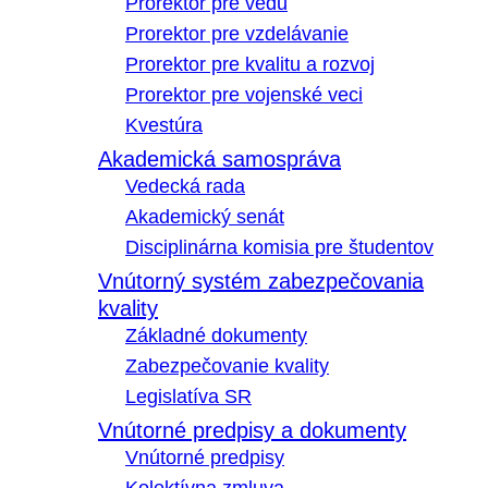
Prorektor pre vedu
Prorektor pre vzdelávanie
Prorektor pre kvalitu a rozvoj
Prorektor pre vojenské veci
Kvestúra
Akademická samospráva
Vedecká rada
Akademický senát
Disciplinárna komisia pre študentov
Vnútorný systém zabezpečovania
kvality
Základné dokumenty
Zabezpečovanie kvality
Legislatíva SR
Vnútorné predpisy a dokumenty
Vnútorné predpisy