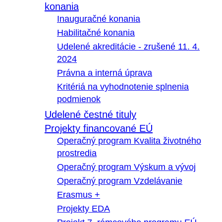
konania
Inauguračné konania
Habilitačné konania
Udelené akreditácie - zrušené 11. 4.
2024
Právna a interná úprava
Kritériá na vyhodnotenie splnenia
podmienok
Udelené čestné tituly
Projekty financované EÚ
Operačný program Kvalita životného
prostredia
Operačný program Výskum a vývoj
Operačný program Vzdelávanie
Erasmus +
Projekty EDA