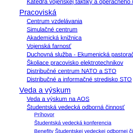
Katedra vojenskej taktiky a operačného
Pracoviská
Centrum vzdelávania
Simulačné centrum
Akademická knižnica
Vojenská farnosť
Duchovná služba - Ekumenická pastora
Školiace pracovisko elektrotechnikov
Distribučné centrum NATO a STO
Distribučné a informačné stredisko STO
Veda a výskum
Veda a výskum na AOS
Študentská vedecká odborná činnosť
Príhovor
Študentská vedecká konferencia
Benefity Študentskej vedeckej odbornej či