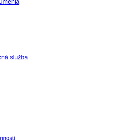
 umenia
čná služba
nnosti