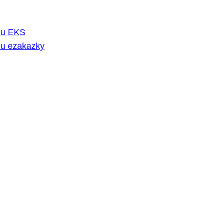
rmu EKS
mu ezakazky