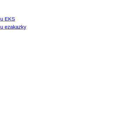
rmu EKS
mu ezakazky