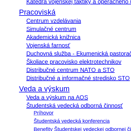
Katedra vojenskej taktiky a operačného
Pracoviská
Centrum vzdelávania
Simulačné centrum
Akademická knižnica
Vojenská farnosť
Duchovná služba - Ekumenická pastora
Školiace pracovisko elektrotechnikov
Distribučné centrum NATO a STO
Distribučné a informačné stredisko STO
Veda a výskum
Veda a výskum na AOS
Študentská vedecká odborná činnosť
Príhovor
Študentská vedecká konferencia
Benefity Študentskej vedeckej odbornej či