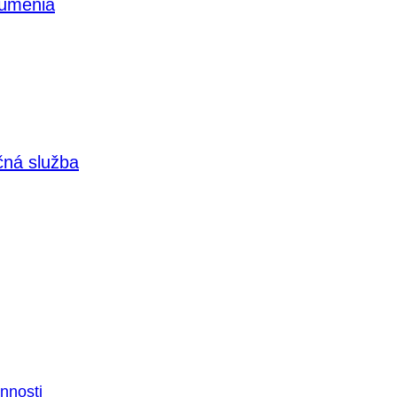
 umenia
čná služba
nnosti