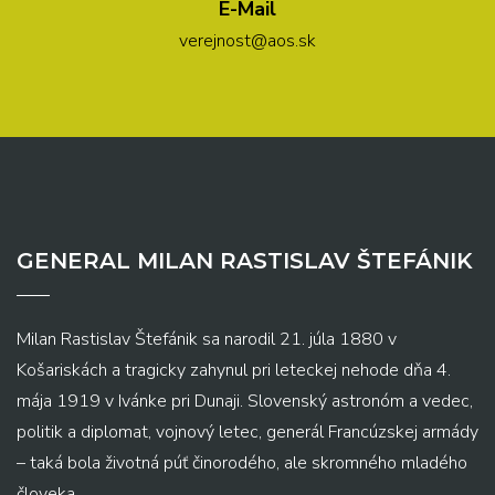
E-Mail
verejnost@aos.sk
GENERAL MILAN RASTISLAV ŠTEFÁNIK
Milan Rastislav Štefánik sa narodil 21. júla 1880 v
Košariskách a tragicky zahynul pri leteckej nehode dňa 4.
mája 1919 v Ivánke pri Dunaji. Slovenský astronóm a vedec,
politik a diplomat, vojnový letec, generál Francúzskej armády
– taká bola životná púť činorodého, ale skromného mladého
človeka.