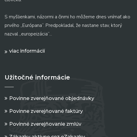
S myšlienkami, názormi a činmi ho môžeme dnes vnímať ako
prvého „Európana“. Predpokladal, že nastane stav, ktorý
nazval „europeizácia“...
viac informácií
Užitočné informácie
Povinne zverejňované objednávky
Povinne zverejňované faktúry
Povinné zverejňovanie zmlúv
Zákazky aktívne cez eZakazky