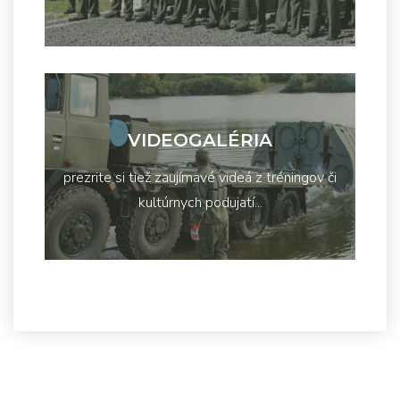
VIDEOGALÉRIA
prezrite si tiež zaujímavé videá z tréningov či
kultúrnych podujatí...