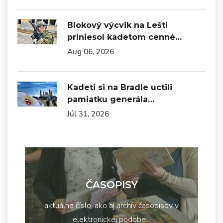
Blokový výcvik na Lešti
priniesol kadetom cenné…
Aug 06, 2026
Kadeti si na Bradle uctili
pamiatku generála…
Júl 31, 2026
ČASOPISY
aktuálne číslo, ako aj archív časopisov v
elektronickej podobe...