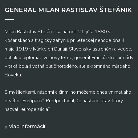
GENERAL MILAN RASTISLAV ŠTEFÁNIK
Milan Rastislav Štefánik sa narodil 21. júla 1880 v
Košariskách a tragicky zahynul pri leteckej nehode dňa 4.
mája 1919 v Ivánke pri Dunaji. Slovenský astronóm a vedec,
politik a diplomat, vojnový letec, generál Francúzskej armády
– taká bola životná púť činorodého, ale skromného mladého
človeka.
S myšlienkami, názormi a činmi ho môžeme dnes vnímať ako
prvého „Európana“. Predpokladal, že nastane stav, ktorý
nazval „europeizácia“...
viac informácií