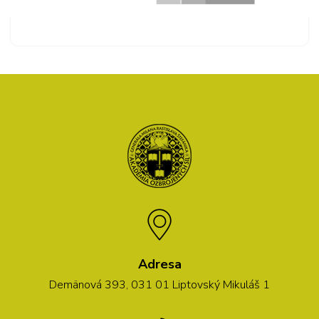
Adresa
Demänová 393, 031 01 Liptovský Mikuláš 1