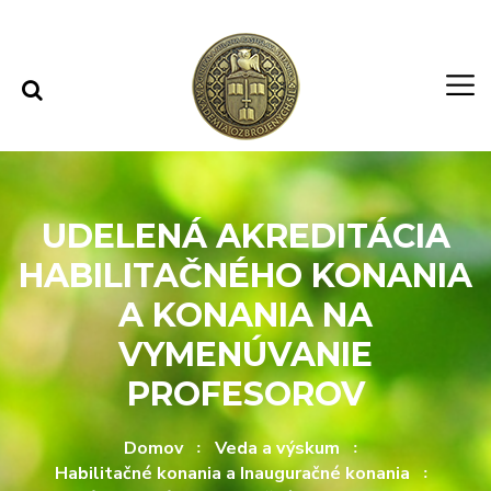
Rovno na obsah
Rovno na menu
UDELENÁ AKREDITÁCIA
HABILITAČNÉHO KONANIA
A KONANIA NA
VYMENÚVANIE
PROFESOROV
Domov
Veda a výskum
Habilitačné konania a Inauguračné konania