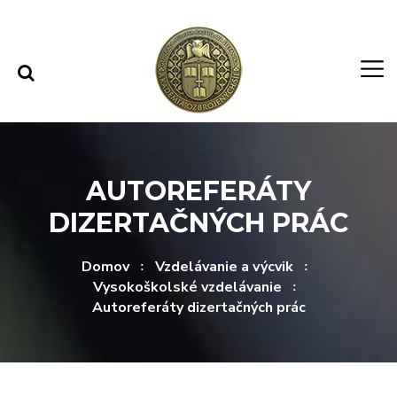
Rovno na obsah
Rovno na menu
AUTOREFERÁTY
DIZERTAČNÝCH PRÁC
Domov
Vzdelávanie a výcvik
Vysokoškolské vzdelávanie
Autoreferáty dizertačných prác