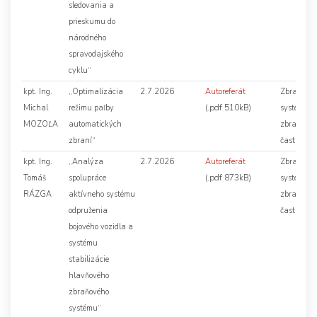
sledovania a
prieskumu do
národného
spravodajského
cyklu“
kpt. Ing.
„Optimalizácia
2.7.2026
Autoreferát
Zbraňové
(.pdf 510kB)
Michal
režimu paľby
systémy,
MOZOĽA
automatických
zbrane a 
zbraní“
časti
kpt. Ing.
„Analýza
2.7.2026
Autoreferát
Zbraňové
(.pdf 873kB)
Tomáš
spolupráce
systémy,
RÁZGA
aktívneho systému
zbrane a 
odpruženia
časti
bojového vozidla a
systému
stabilizácie
hlavňového
zbraňového
systému“