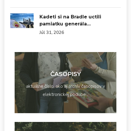
Kadeti si na Bradle uctili
pamiatku generála…
Júl 31, 2026
ČASOPISY
aktuálne číslo, ako aj archív časopisov v
elektronickej podobe...