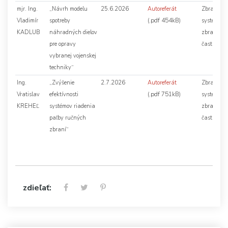
mjr. Ing.
„Návrh modelu
25.6.2026
Autoreferát
Zbraňové
(.pdf 454kB)
Vladimír
spotreby
systémy,
KADLUB
náhradných dielov
zbrane a 
pre opravy
časti
vybranej vojenskej
techniky“
Ing.
„Zvýšenie
2.7.2026
Autoreferát
Zbraňové
(.pdf 751kB)
Vratislav
efektívnosti
systémy,
KREHEĽ
systémov riadenia
zbrane a 
paľby ručných
časti
zbraní“
zdieľať: