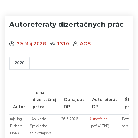
Autoreferáty dizertačných prác
29 Máj 2026
1310
AOS
2026
Téma
dizertačnej
Obhajoba
Autoreferát
Študij
Autor
práce
DP
DP
progr
mjr. Ing.
„Aplikácia
26.6.2026
Autoreferát
Bezpečnos
(.pdf 417kB)
Richard
Spoločného
obrana št
LIŠKA
spravodajstva,