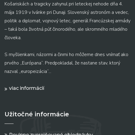
Košariskách a tragicky zahynul pri leteckej nehode dňa 4.
mája 1919 v Ivánke pri Dunaji. Slovenský astronóm a vedec,
politik a diplomat, vojnový letec, generál Francúzskej armády
– taká bola životná púť činorodého, ale skromného mladého
človeka.
S myšlienkami, názormi a činmi ho môžeme dnes vnímať ako
prvého „Európana“. Predpokladal, že nastane stav, ktorý
nazval „europeizácia“...
viac informácií
Užitočné informácie
Povinne zverejňované objednávky