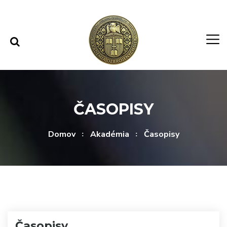
Rovno na obsah
Rovno na menu
ČASOPISY
Domov
Akadémia
Časopisy
Časopisy