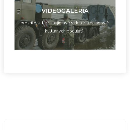
VIDEOGALÉRIA
prezrite si tiež zaujímavé videá z tréningov či
kultúrnych podujatí...