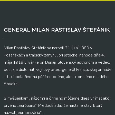
GENERAL MILAN RASTISLAV ŠTEFÁNIK
Milan Rastislav Štefánik sa narodil 21. júla 1880 v
Košariskách a tragicky zahynul pri leteckej nehode dňa 4.
mája 1919 v Ivánke pri Dunaji. Slovenský astronóm a vedec,
politik a diplomat, vojnový letec, generál Francúzskej armády
– taká bola životná púť činorodého, ale skromného mladého
človeka.
S myšlienkami, názormi a činmi ho môžeme dnes vnímať ako
prvého „Európana“. Predpokladal, že nastane stav, ktorý
nazval „europeizácia“...