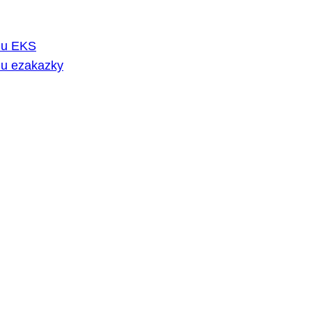
rmu EKS
mu ezakazky