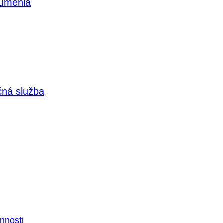
 umenia
čná služba
nnosti