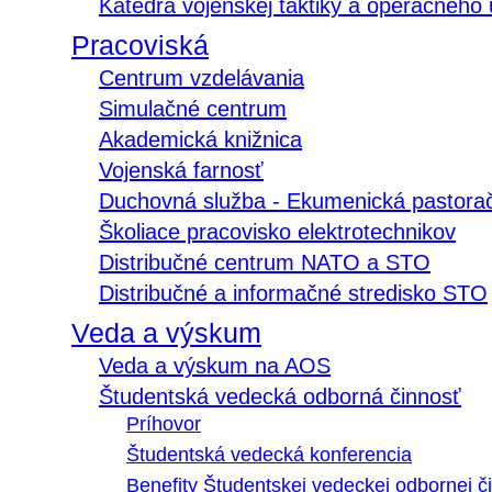
Katedra vojenskej taktiky a operačného
Pracoviská
Centrum vzdelávania
Simulačné centrum
Akademická knižnica
Vojenská farnosť
Duchovná služba - Ekumenická pastora
Školiace pracovisko elektrotechnikov
Distribučné centrum NATO a STO
Distribučné a informačné stredisko STO
Veda a výskum
Veda a výskum na AOS
Študentská vedecká odborná činnosť
Príhovor
Študentská vedecká konferencia
Benefity Študentskej vedeckej odbornej či