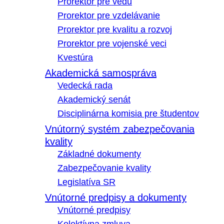
Prorektor pre vedu
Prorektor pre vzdelávanie
Prorektor pre kvalitu a rozvoj
Prorektor pre vojenské veci
Kvestúra
Akademická samospráva
Vedecká rada
Akademický senát
Disciplinárna komisia pre študentov
Vnútorný systém zabezpečovania
kvality
Základné dokumenty
Zabezpečovanie kvality
Legislatíva SR
Vnútorné predpisy a dokumenty
Vnútorné predpisy