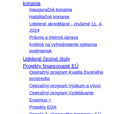
konania
Inauguračné konania
Habilitačné konania
Udelené akreditácie - zrušené 11. 4.
2024
Právna a interná úprava
Kritériá na vyhodnotenie splnenia
podmienok
Udelené čestné tituly
Projekty financované EÚ
Operačný program Kvalita životného
prostredia
Operačný program Výskum a vývoj
Operačný program Vzdelávanie
Erasmus +
Projekty EDA