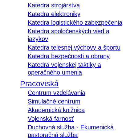
Katedra strojárstva
Katedra elektroniky
Katedra logistického zabezpečenia
Katedra spoločenských vied a
jazykov
Katedra telesnej výchovy a športu
Katedra bezpečnosti a obrany
Katedra vojenskej taktiky a
operačného umenia
Pracoviská
Centrum vzdelávania
Simulačné centrum
Akademická knižnica
Vojenská farnosť
Duchovná služba - Ekumenická
pastoračná služba