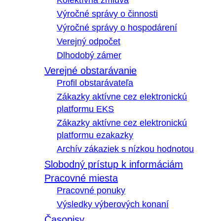
Kolektívna zmluva
Výročné správy o činnosti
Výročné správy o hospodárení
Verejný odpočet
Dlhodobý zámer
Verejné obstarávanie
Profil obstarávateľa
Zákazky aktívne cez elektronickú
platformu EKS
Zákazky aktívne cez elektronickú
platformu ezakazky
Archív zákaziek s nízkou hodnotou
Slobodný prístup k informáciám
Pracovné miesta
Pracovné ponuky
Výsledky výberových konaní
Časopisy