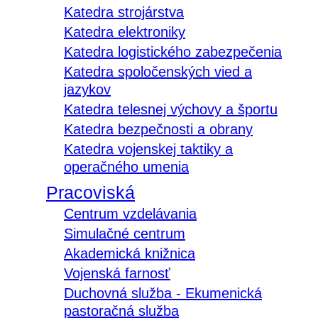
Katedra strojárstva
Katedra elektroniky
Katedra logistického zabezpečenia
Katedra spoločenských vied a
jazykov
Katedra telesnej výchovy a športu
Katedra bezpečnosti a obrany
Katedra vojenskej taktiky a
operačného umenia
Pracoviská
Centrum vzdelávania
Simulačné centrum
Akademická knižnica
Vojenská farnosť
Duchovná služba - Ekumenická
pastoračná služba