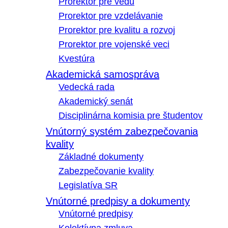
Prorektor pre vedu
Prorektor pre vzdelávanie
Prorektor pre kvalitu a rozvoj
Prorektor pre vojenské veci
Kvestúra
Akademická samospráva
Vedecká rada
Akademický senát
Disciplinárna komisia pre študentov
Vnútorný systém zabezpečovania
kvality
Základné dokumenty
Zabezpečovanie kvality
Legislatíva SR
Vnútorné predpisy a dokumenty
Vnútorné predpisy