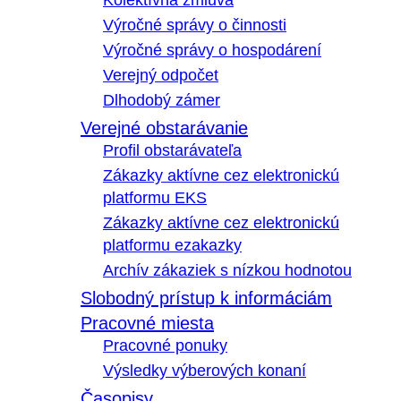
Kolektívna zmluva
Výročné správy o činnosti
Výročné správy o hospodárení
Verejný odpočet
Dlhodobý zámer
Verejné obstarávanie
Profil obstarávateľa
Zákazky aktívne cez elektronickú
platformu EKS
Zákazky aktívne cez elektronickú
platformu ezakazky
Archív zákaziek s nízkou hodnotou
Slobodný prístup k informáciám
Pracovné miesta
Pracovné ponuky
Výsledky výberových konaní
Časopisy