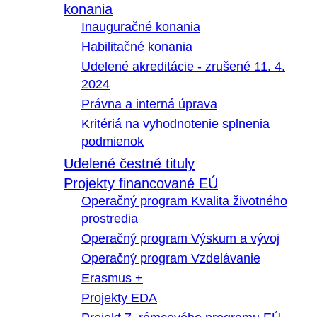
konania
Inauguračné konania
Habilitačné konania
Udelené akreditácie - zrušené 11. 4.
2024
Právna a interná úprava
Kritériá na vyhodnotenie splnenia
podmienok
Udelené čestné tituly
Projekty financované EÚ
Operačný program Kvalita životného
prostredia
Operačný program Výskum a vývoj
Operačný program Vzdelávanie
Erasmus +
Projekty EDA