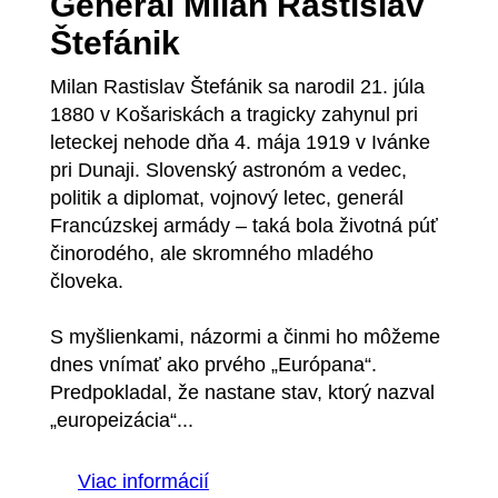
General Milan Rastislav
Štefánik
Milan Rastislav Štefánik sa narodil 21. júla
1880 v Košariskách a tragicky zahynul pri
leteckej nehode dňa 4. mája 1919 v Ivánke
pri Dunaji. Slovenský astronóm a vedec,
politik a diplomat, vojnový letec, generál
Francúzskej armády – taká bola životná púť
činorodého, ale skromného mladého
človeka.
S myšlienkami, názormi a činmi ho môžeme
dnes vnímať ako prvého „Európana“.
Predpokladal, že nastane stav, ktorý nazval
„europeizácia“...
Viac informácií