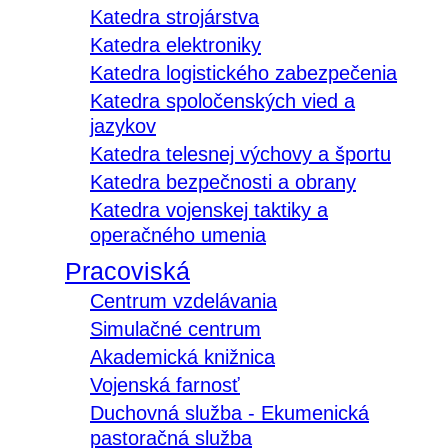
Katedra strojárstva
Katedra elektroniky
Katedra logistického zabezpečenia
Katedra spoločenských vied a
jazykov
Katedra telesnej výchovy a športu
Katedra bezpečnosti a obrany
Katedra vojenskej taktiky a
operačného umenia
Pracoviská
Centrum vzdelávania
Simulačné centrum
Akademická knižnica
Vojenská farnosť
Duchovná služba - Ekumenická
pastoračná služba