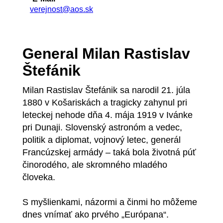
verejnost@aos.sk
General Milan Rastislav
Štefánik
Milan Rastislav Štefánik sa narodil 21. júla
1880 v Košariskách a tragicky zahynul pri
leteckej nehode dňa 4. mája 1919 v Ivánke
pri Dunaji. Slovenský astronóm a vedec,
politik a diplomat, vojnový letec, generál
Francúzskej armády – taká bola životná púť
činorodého, ale skromného mladého
človeka.
S myšlienkami, názormi a činmi ho môžeme
dnes vnímať ako prvého „Európana“.