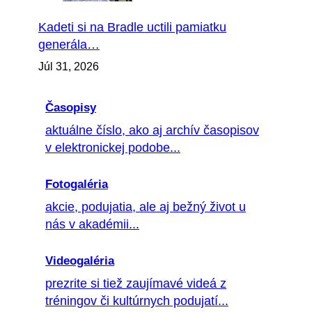
Kadeti si na Bradle uctili pamiatku
generála…
Júl 31, 2026
Časopisy
aktuálne číslo, ako aj archív časopisov
v elektronickej podobe...
Fotogaléria
akcie, podujatia, ale aj bežný život u
nás v akadémii...
Videogaléria
prezrite si tiež zaujímavé videá z
tréningov či kultúrnych podujatí...