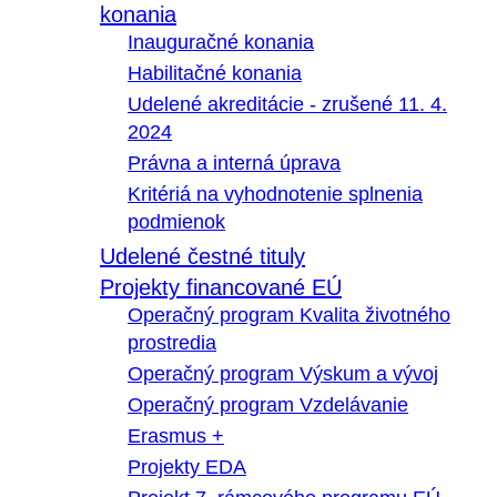
konania
Inauguračné konania
Habilitačné konania
Udelené akreditácie - zrušené 11. 4.
2024
Právna a interná úprava
Kritériá na vyhodnotenie splnenia
podmienok
Udelené čestné tituly
Projekty financované EÚ
Operačný program Kvalita životného
prostredia
Operačný program Výskum a vývoj
Operačný program Vzdelávanie
Erasmus +
Projekty EDA