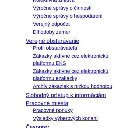
Kolektívna zmluva
Výročné správy o činnosti
Výročné správy o hospodárení
Verejný odpočet
Dlhodobý zámer
Verejné obstarávanie
Profil obstarávateľa
Zákazky aktívne cez elektronickú
platformu EKS
Zákazky aktívne cez elektronickú
platformu ezakazky
Archív zákaziek s nízkou hodnotou
Slobodný prístup k informáciám
Pracovné miesta
Pracovné ponuky
Výsledky výberových konaní
Časopisy