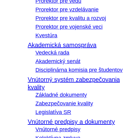
Prorektor pre vedu
Prorektor pre vzdelávanie
Prorektor pre kvalitu a rozvoj
Prorektor pre vojenské veci
Kvestúra
Akademická samospráva
Vedecká rada
Akademický senát
Disciplinárna komisia pre študentov
Vnútorný systém zabezpečovania
kvality
Základné dokumenty
Zabezpečovanie kvality
Legislatíva SR
Vnútorné predpisy a dokumenty
Vnútorné predpisy