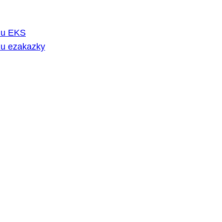
rmu EKS
mu ezakazky