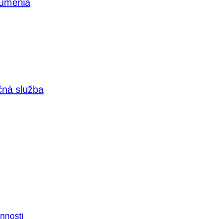
 umenia
čná služba
nnosti