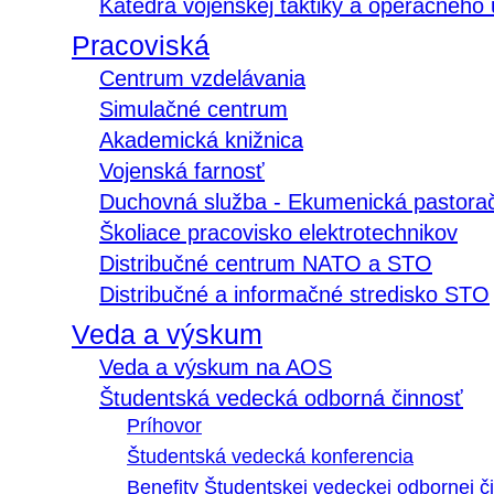
Katedra vojenskej taktiky a operačného
Pracoviská
Centrum vzdelávania
Simulačné centrum
Akademická knižnica
Vojenská farnosť
Duchovná služba - Ekumenická pastora
Školiace pracovisko elektrotechnikov
Distribučné centrum NATO a STO
Distribučné a informačné stredisko STO
Veda a výskum
Veda a výskum na AOS
Študentská vedecká odborná činnosť
Príhovor
Študentská vedecká konferencia
Benefity Študentskej vedeckej odbornej či