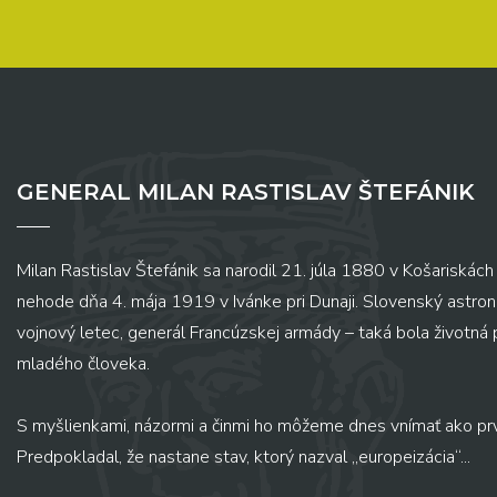
GENERAL MILAN RASTISLAV ŠTEFÁNIK
Milan Rastislav Štefánik sa narodil 21. júla 1880 v Košariskách 
nehode dňa 4. mája 1919 v Ivánke pri Dunaji. Slovenský astronó
vojnový letec, generál Francúzskej armády – taká bola životná
mladého človeka.
S myšlienkami, názormi a činmi ho môžeme dnes vnímať ako pr
Predpokladal, že nastane stav, ktorý nazval „europeizácia“...