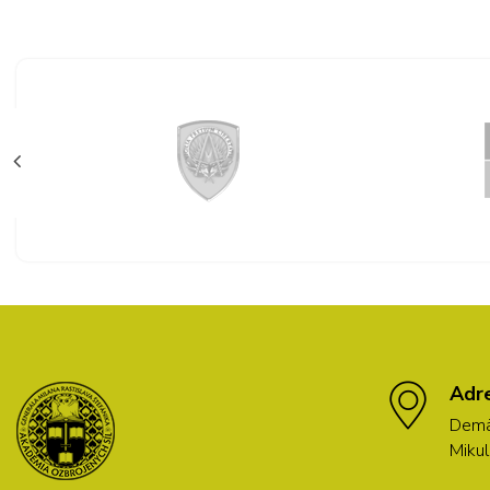
Adr
Demä
Mikul