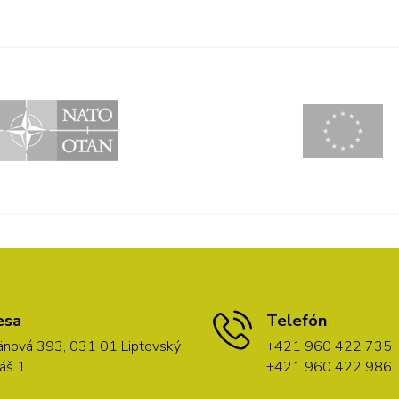
esa
Telefón
nová 393, 031 01 Liptovský
+421 960 422 735
áš 1
+421 960 422 986