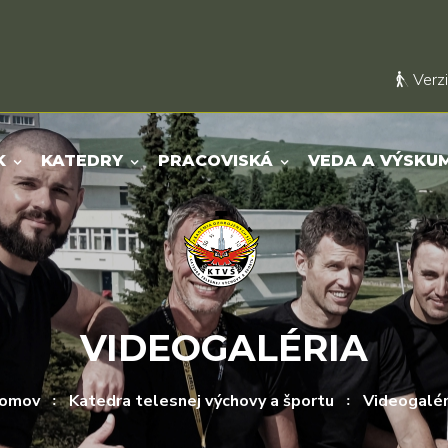
Verzi
K
KATEDRY
PRACOVISKÁ
VEDA A VÝSKU
VIDEOGALÉRIA
omov
Katedra telesnej výchovy a športu
Videogalér