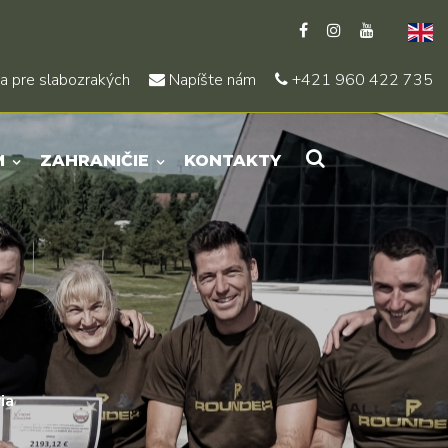
a pre slabozrakých
Napíšte nám
+421 960 422 735
M
ZAHRANIČIE
KONTAKTY
ia