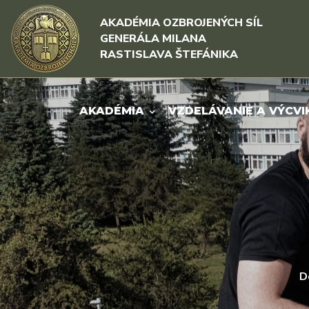
Rovno na obsah
Rovno na menu
AKADÉMIA OZBROJENÝCH SÍL
GENERÁLA MILANA
RASTISLAVA ŠTEFÁNIKA
AKADÉMIA
VZDELÁVANIE A VÝCVI
D