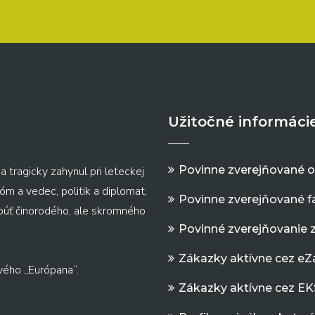
Užitočné informáci
Povinne zverejňované 
a tragicky zahynul pri leteckej
m a vedec, politik a diplomat,
Povinne zverejňované f
 púť činorodého, ale skromného
Povinné zverejňovanie 
Zákazky aktívne cez e
vého „Európana“.
Zákazky aktívne cez EK