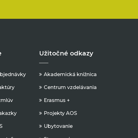
e
Užitočné odkazy
objednávky
Akademická knižnica
aktúry
Centrum vzdelávania
zmlúv
Erasmus +
Zakazky
Projekty AOS
S
Ubytovanie