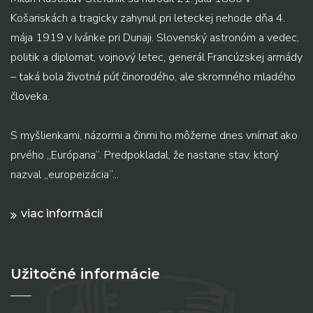
Košariskách a tragicky zahynul pri leteckej nehode dňa 4.
mája 1919 v Ivánke pri Dunaji. Slovenský astronóm a vedec,
politik a diplomat, vojnový letec, generál Francúzskej armády
– taká bola životná púť činorodého, ale skromného mladého
človeka.
S myšlienkami, názormi a činmi ho môžeme dnes vnímať ako
prvého „Európana“. Predpokladal, že nastane stav, ktorý
nazval „europeizácia“...
viac informácií
Užitočné informácie