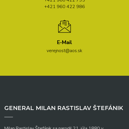
+421 960 422 986
E-Mail
verejnost@aos.sk
GENERAL MILAN RASTISLAV ŠTEFÁNIK
Milan Rastislav Štefánik sa narodil 21. júla 1880 v