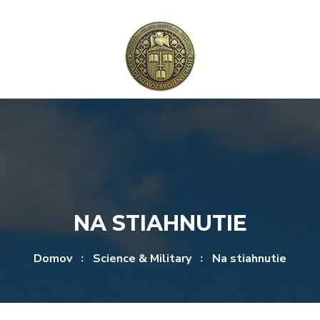
Rovno na obsah
Rovno na menu
NA STIAHNUTIE
Domov
Science & Military
Na stiahnutie