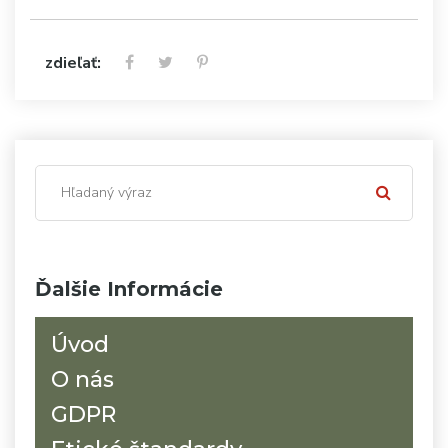
zdieľať:
Ďalšie Informácie
Úvod
O nás
GDPR