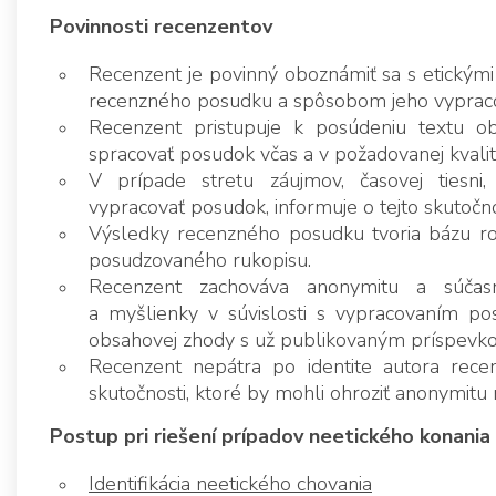
Povinnosti recenzentov
Recenzent je povinný oboznámiť sa s etickým
recenzného posudku a spôsobom jeho vypraco
Recenzent pristupuje k posúdeniu textu ob
spracovať posudok včas a v požadovanej kvalit
V prípade stretu záujmov, časovej tiesni,
vypracovať posudok, informuje o tejto skutočn
Výsledky recenzného posudku tvoria bázu roz
posudzovaného rukopisu.
Recenzent zachováva anonymitu a súčasn
a myšlienky v súvislosti s vypracovaním po
obsahovej zhody s už publikovaným príspevkom
Recenzent nepátra po identite autora rece
skutočnosti, ktoré by mohli ohroziť anonymitu
Postup pri riešení prípadov neetického konania
Identifikácia neetického chovania