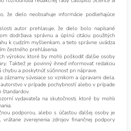
o rozhodnutia redakčnej rady časopisu
Science &
, že dielo neobsahuje informácie podliehajúce
slosti autor prehlasuje, že dielo bolo napísané
om dodržiava správnu a úplnú citáciu použitých
zťahu k cudzím myšlienkam, a tieto správne uvádza
ním čestného prehlásenia.
ých výrokov, ktoré by mohli poškodiť ďalšie osoby
ary
. Taktiež je povinný ihneď informovať redakciu
ú chybu a poskytnúť súčinnosť pri náprave.
 a záznamy súvisiace so vznikom a úpravami diela.
iť autorstvo v prípade pochybností alebo v prípade
h štandardov.
zorní vydavateľa na skutočnosti, ktoré by mohli
ania.
čnou podporou, alebo s účasťou ďalšej osoby je
ť, vrátane zverejnenia zdrojov finančnej podpory