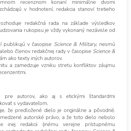
nymnom recenznom konaní minimálne dvomi
chádzajú v hodnotení, redakcia stanoví tretieho
rozhoduje redakčná rada na základe výsledkov
zovania rukopisu je vždy vykonaný nezávisle od
rí publikujú v časopise
Science & Military
, nesmú
v alebo členov redakčnej rady v časopise
Science &
ám ako texty iných autorov.
tu a zamedzuje vzniku stretu konfliktov záujmu
recenzentmi.
 pre autorov, ako aj s etickými štandardmi
kovať s vydavateľom.
e, že predložené dielo je originálne a pôvodné.
bmedzené autorské právo, a že toto dielo nebolo
 inej redakcii (inému verejne prístupnému