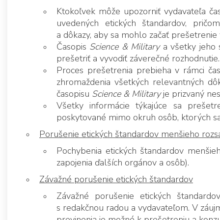
Ktokoľvek môže upozorniť vydavateľa ča
uvedených etických štandardov, pričo
a dôkazy, aby sa mohlo začať prešetrenie 
Časopis
Science & Military
a všetky jeho 
prešetriť a vyvodiť záverečné rozhodnutie.
Proces prešetrenia prebieha v rámci ča
zhromaždenia všetkých relevantných dôk
časopisu
Science & Military
je prizvaný ne
Všetky informácie týkajúce sa prešet
poskytované mimo okruh osôb, ktorých sa
Porušenie etických štandardov menšieho rozs
Pochybenia etických štandardov menšieh
zapojenia ďalších orgánov a osôb).
Závažné porušenie etických štandardov
Závažné porušenie etických štandardov
s redakčnou radou a vydavateľom. V záuj
previnenia je možné k prešetreniu a konzu