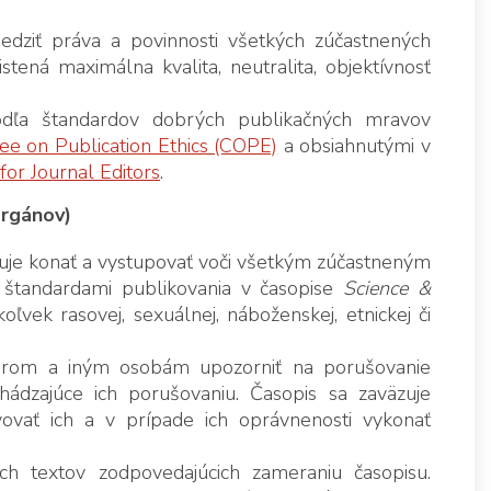
dziť práva a povinnosti všetkých zúčastnených
stená maximálna kvalita, neutralita, objektívnosť
odľa štandardov dobrých publikačných mravov
e on Publication Ethics (COPE)
a obsiahnutými v
for Journal Editors
.
orgánov)
uje konať a vystupovať voči všetkým zúčastneným
 štandardami publikovania v časopise
Science &
ľvek rasovej, sexuálnej, náboženskej, etnickej či
utorom a iným osobám upozorniť na porušovanie
hádzajúce ich porušovaniu. Časopis sa zaväzuje
ivovať ich a v prípade ich oprávnenosti vykonať
ch textov zodpovedajúcich zameraniu časopisu.