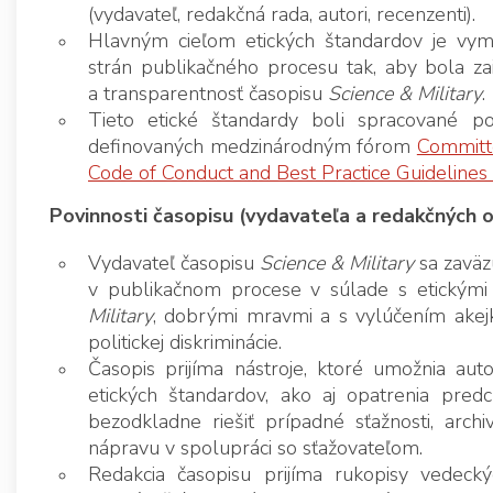
(vydavateľ, redakčná rada, autori, recenzenti).
Hlavným cieľom etických štandardov je vyme
strán publikačného procesu tak, aby bola zai
a transparentnosť časopisu
Science & Military
.
Tieto etické štandardy boli spracované p
definovaných medzinárodným fórom
Committe
Code of Conduct and Best Practice Guidelines 
Povinnosti časopisu (vydavateľa a redakčných 
Vydavateľ časopisu
Science & Military
sa zaväz
v publikačnom procese v súlade s etickými
Military
, dobrými mravmi a s vylúčením akejko
politickej diskriminácie.
Časopis prijíma nástroje, ktoré umožnia a
etických štandardov, ako aj opatrenia predc
bezodkladne riešiť prípadné sťažnosti, arch
nápravu v spolupráci so sťažovateľom.
Redakcia časopisu prijíma rukopisy vedecký