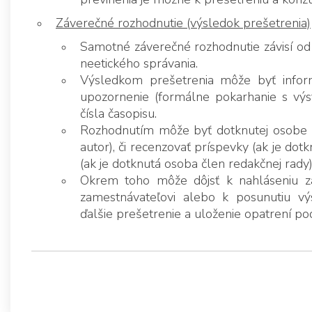
Záverečné rozhodnutie (výsledok prešetrenia)
Samotné záverečné rozhodnutie závisí od
neetického správania.
Výsledkom prešetrenia môže byť infor
upozornenie (formálne pokarhanie s výst
čísla časopisu.
Rozhodnutím môže byť dotknutej osobe u
autor), či recenzovať príspevky (ak je do
(ak je dotknutá osoba člen redakčnej rady)
Okrem toho môže dôjsť k nahláseniu z
zamestnávateľovi alebo k posunutiu v
ďalšie prešetrenie a uloženie opatrení po