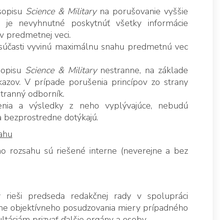
sopisu
Science & Military
na porušovanie vyššie
m je nevyhnutné poskytnúť všetky informácie
v predmetnej veci.
súčasti vyvinú maximálnu snahu predmetnú vec
sopisu
Science & Military
nestranne, na základe
azov. V prípade porušenia princípov zo strany
stranný odborník.
renia a výsledky z neho vyplývajúce, nebudú
 bezprostredne dotýkajú.
ahu
o rozsahu sú riešené interne (neverejne a bez
 rieši predseda redakčnej rady v spolupráci
me objektívneho posudzovania miery prípadného
ltáciám prizvať ďalšie orgány a osoby.