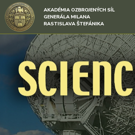
Rovno na obsah
Rovno na menu
AKADÉMIA OZBROJENÝCH SÍL
GENERÁLA MILANA
RASTISLAVA ŠTEFÁNIKA