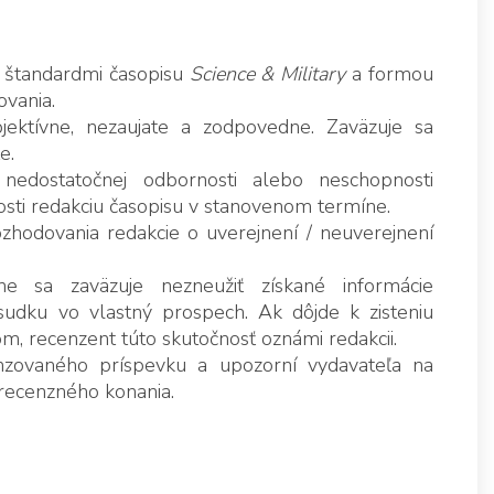
i štandardmi časopisu
Science & Military
a formou
vania.
jektívne, nezaujate a zodpovedne. Zaväzuje sa
e.
 nedostatočnej odbornosti alebo neschopnosti
osti redakciu časopisu v stanovenom termíne.
hodovania redakcie o uverejnení / neuverejnení
e sa zaväzuje nezneužiť získané informácie
sudku vo vlastný prospech. Ak dôjde k zisteniu
, recenzent túto skutočnosť oznámi redakcii.
nzovaného príspevku a upozorní vydavateľa na
 recenzného konania.