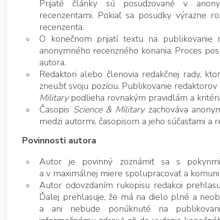
Prijaté články sú posudzované v ano
recenzentami. Pokiaľ sa posudky výrazne roz
recenzenta.
O konečnom prijatí textu na publikovanie 
anonymného recenzného konania. Proces posud
autora.
Redaktori alebo členovia redakčnej rady, kto
zneužiť svoju pozíciu. Publikovanie redaktoro
Military
podlieha rovnakým pravidlám a kritéri
Časopis
Science & Military
zachováva anonymi
medzi autormi, časopisom a jeho súčasťami a 
Povinnosti autora
Autor je povinný zoznámiť sa s pokynmi
a v maximálnej miere spolupracovať a komuni
Autor odovzdaním rukopisu redakcii prehlasuj
Ďalej prehlasuje, že má na dielo plné a neo
a ani nebude ponúknuté na publikovanie