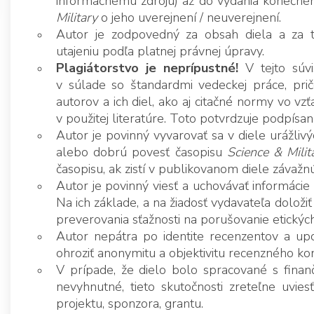
informačnému zdroju) až do vydania konečnéh
Military
o jeho uverejnení / neuverejnení.
Autor je zodpovedný za obsah diela a za to
utajeniu podľa platnej právnej úpravy.
Plagiátorstvo je neprípustné!
V tejto súvi
v súlade so štandardmi vedeckej práce, prič
autorov a ich diel, ako aj citačné normy vo v
v použitej literatúre. Toto potvrdzuje podpísa
Autor je povinný vyvarovať sa v diele urážliv
alebo dobrú povesť časopisu
Science & Milit
časopisu, ak zistí v publikovanom diele závažn
Autor je povinný viesť a uchovávať informácie
Na ich základe, a na žiadosť vydavateľa dolož
preverovania sťažnosti na porušovanie etickýc
Autor nepátra po identite recenzentov a upo
ohroziť anonymitu a objektivitu recenzného kon
V prípade, že dielo bolo spracované s finan
nevyhnutné, tieto skutočnosti zreteľne uvies
projektu, sponzora, grantu.