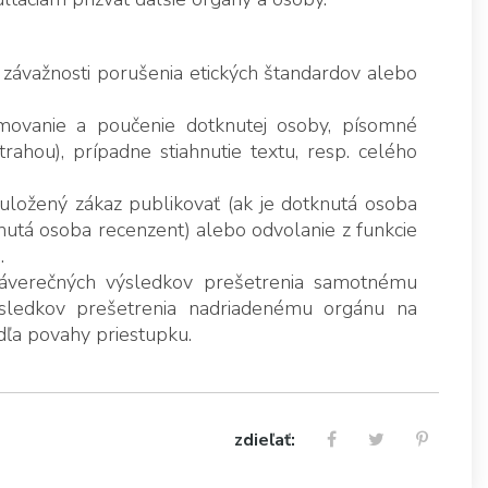
 závažnosti porušenia etických štandardov alebo
movanie a poučenie dotknutej osoby, písomné
rahou), prípadne stiahnutie textu, resp. celého
ložený zákaz publikovať (ak je dotknutá osoba
tknutá osoba recenzent) alebo odvolanie z funkcie
.
áverečných výsledkov prešetrenia samotnému
ýsledkov prešetrenia nadriadenému orgánu na
dľa povahy priestupku.
zdieľať: