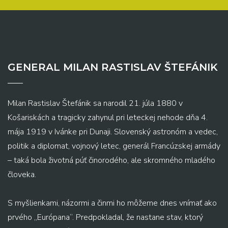
GENERAL MILAN RASTISLAV ŠTEFÁNIK
Milan Rastislav Štefánik sa narodil 21. júla 1880 v
Košariskách a tragicky zahynul pri leteckej nehode dňa 4.
mája 1919 v Ivánke pri Dunaji. Slovenský astronóm a vedec,
politik a diplomat, vojnový letec, generál Francúzskej armády
– taká bola životná púť činorodého, ale skromného mladého
človeka.
S myšlienkami, názormi a činmi ho môžeme dnes vnímať ako
prvého „Európana“. Predpokladal, že nastane stav, ktorý