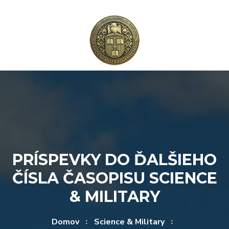
Rovno na obsah
Rovno na menu
PRÍSPEVKY DO ĎALŠIEHO
ČÍSLA ČASOPISU SCIENCE
& MILITARY
Domov
Science & Military