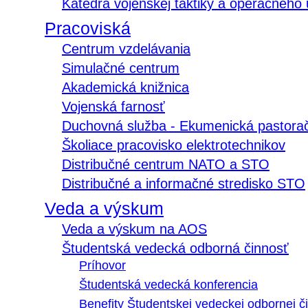
Katedra vojenskej taktiky a operačného
Pracoviská
Centrum vzdelávania
Simulačné centrum
Akademická knižnica
Vojenská farnosť
Duchovná služba - Ekumenická pastora
Školiace pracovisko elektrotechnikov
Distribučné centrum NATO a STO
Distribučné a informačné stredisko STO
Veda a výskum
Veda a výskum na AOS
Študentská vedecká odborná činnosť
Príhovor
Študentská vedecká konferencia
Benefity Študentskej vedeckej odbornej či