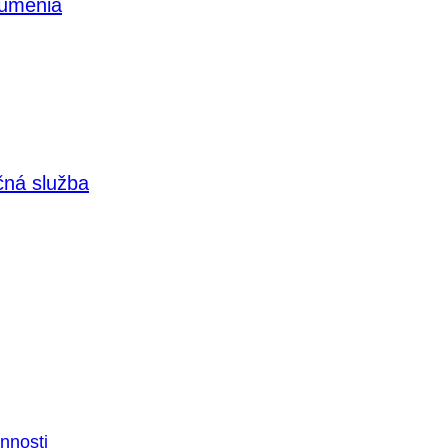
 umenia
čná služba
nnosti