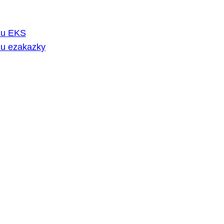
rmu EKS
mu ezakazky