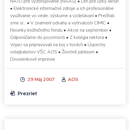
NATO pre vyzbrojovanie (NAAG) • Len pre úzky okruh
• Elektronické informačné zdroje a ich profesionálne
využívanie vo vede, výskume a vzdelávaní • Prečítali
sme si... • V znamení odvahy a vytrvalosti CIMIC •
Novinky knižničného fondu • Akcie na september •
Odporúčame do pozornosti • Z kolégia rektora •
Vojaci sa pripravovali na boj v horách • Úspechy
volejbalistov VŠC AOS • Životné jubileum •
Dovolenkové impresie
29 Máj 2007
AOS
Prezrieť