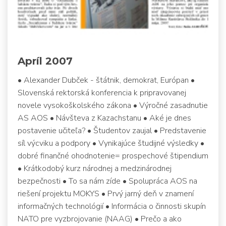
Apríl 2007
• Alexander Dubček - štátnik, demokrat, Európan •
Slovenská rektorská konferencia k pripravovanej
novele vysokoškolského zákona • Výročné zasadnutie
AS AOS • Návšteva z Kazachstanu • Aké je dnes
postavenie učiteľa? • Študentov zaujal • Predstavenie
síl výcviku a podpory • Vynikajúce študijné výsledky •
dobré finančné ohodnotenie= prospechové štipendium
• Krátkodobý kurz národnej a medzinárodnej
bezpečnosti • To sa nám zíde • Spolupráca AOS na
riešení projektu MOKYS • Prvý jarný deň v znamení
informačných technológií • Informácia o činnosti skupín
NATO pre vyzbrojovanie (NAAG) • Prečo a ako