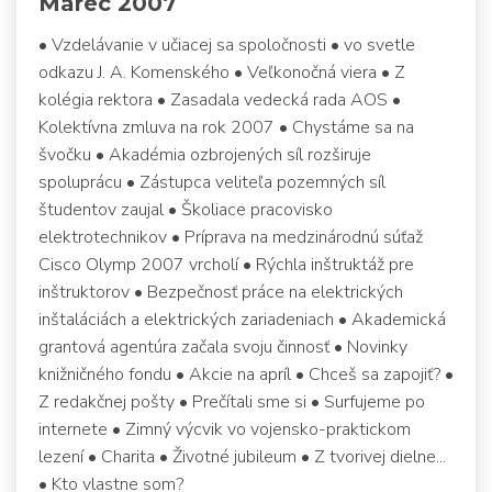
Marec 2007
• Vzdelávanie v učiacej sa spoločnosti • vo svetle
odkazu J. A. Komenského • Veľkonočná viera • Z
kolégia rektora • Zasadala vedecká rada AOS •
Kolektívna zmluva na rok 2007 • Chystáme sa na
švočku • Akadémia ozbrojených síl rozširuje
spoluprácu • Zástupca veliteľa pozemných síl
študentov zaujal • Školiace pracovisko
elektrotechnikov • Príprava na medzinárodnú súťaž
Cisco Olymp 2007 vrcholí • Rýchla inštruktáž pre
inštruktorov • Bezpečnosť práce na elektrických
inštaláciách a elektrických zariadeniach • Akademická
grantová agentúra začala svoju činnosť • Novinky
knižničného fondu • Akcie na apríl • Chceš sa zapojiť? •
Z redakčnej pošty • Prečítali sme si • Surfujeme po
internete • Zimný výcvik vo vojensko-praktickom
lezení • Charita • Životné jubileum • Z tvorivej dielne...
• Kto vlastne som?