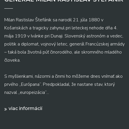
Milan Rastislav Štefánik sa narodil 21. júla 1880 v
Košariskách a tragicky zahynul pri leteckej nehode dňa 4.
mája 1919 v Ivánke pri Dunaji. Slovenský astronóm a vedec,
politik a diplomat, vojnový letec, generál Francúzskej armády
– taká bola životná púť činorodého, ale skromného mladého
človeka.
S myšlienkami, názormi a činmi ho môžeme dnes vnímať ako
prvého „Európana“. Predpokladal, že nastane stav, ktorý
nazval „europeizácia“...
viac informácií