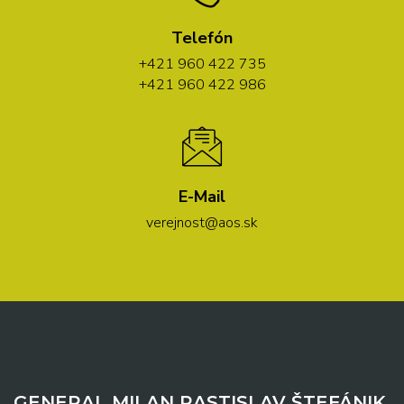
Telefón
+421 960 422 735
+421 960 422 986
E-Mail
verejnost@aos.sk
GENERAL MILAN RASTISLAV ŠTEFÁNIK