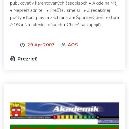
publikovať v karentovaných časopisoch • Akcie na Máj
• Neprehliadnite... • Prečítali sme si... • Z redakčnej
pošty • Kurz plavca záchranára • Športový deň rektora
AOS • Na tuleních pásoch • Chceš sa zapojiť?
29 Apr 2007
AOS
Prezrieť