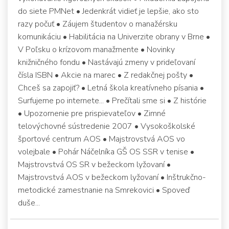
do siete PMNet • Jedenkrát vidieť je lepšie, ako sto
razy počuť • Záujem študentov o manažérsku
komunikáciu • Habilitácia na Univerzite obrany v Brne •
V Poľsku o krízovom manažmente • Novinky
knižničného fondu • Nastávajú zmeny v prideľovaní
čísla ISBN • Akcie na marec • Z redakčnej pošty •
Chceš sa zapojiť? • Letná škola kreatívneho písania •
Surfujeme po internete... • Prečítali sme si • Z histórie
• Upozornenie pre prispievateľov • Zimné
telovýchovné sústredenie 2007 • Vysokoškolské
športové centrum AOS • Majstrovstvá AOS vo
volejbale • Pohár Náčelníka GŠ OS SSR v tenise •
Majstrovstvá OS SR v bežeckom lyžovaní •
Majstrovstvá AOS v bežeckom lyžovaní • Inštrukčno-
metodické zamestnanie na Smrekovici • Spoveď
duše...