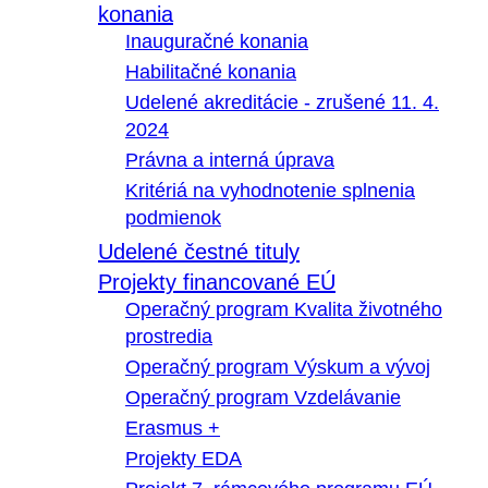
konania
Inauguračné konania
Habilitačné konania
Udelené akreditácie - zrušené 11. 4.
2024
Právna a interná úprava
Kritériá na vyhodnotenie splnenia
podmienok
Udelené čestné tituly
Projekty financované EÚ
Operačný program Kvalita životného
prostredia
Operačný program Výskum a vývoj
Operačný program Vzdelávanie
Erasmus +
Projekty EDA