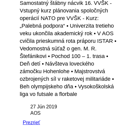
Samostatný štábny nácvik 16. VVŠK -
Vstupný kurz plánovania spoločných
operácií NATO pre VVŠK - Kurz:
„Palebná podpora“ • Univerzita tretieho
veku ukončila akademický rok • V AOS
cvičila prieskumná rota práporu ISTAR •
Vedomostná súťaž o gen. M. R.
Štefánikovi • Pochod 100 – 1. trasa •
Deň detí • Návšteva loveckého
zámočku Hohenlohe • Majstrovstvá
ozbrojených síl v raketovej militariáde •
Beh olympijskeho dňa • Vysokoškolská
liga vo futsale a florbale
27 Jún 2019
AOS
Prezrieť