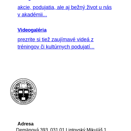
akcie, podujatia, ale aj bežný život u nás
v akadémii...
Videogaléria
prezrite si tiež zaujímavé videá z
tréningov či kultúrnych podujatí...
Adresa
Demänová 393, 031 01 Liptovský Mikuláš 1