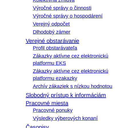
Kolektívna zmluva
Výročné správy o činnosti
Výročné správy o hospodárení
Verejný odpočet
Dlhodobý zámer
Verejné obstarávanie
Profil obstarávateľa
Zákazky aktívne cez elektronickú
platformu EKS
Zákazky aktívne cez elektronickú
platformu ezakazky
Archív zákaziek s nízkou hodnotou
Slobodný prístup k informáciám
Pracovné miesta
Pracovné ponuky
Výsledky výberových konaní
Časopisy