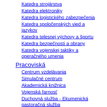
Katedra strojárstva
Katedra elektroniky
Katedra logistického zabezpečenia
Katedra spoločenských vied a
jazykov
Katedra telesnej výchovy a športu
Katedra bezpečnosti a obrany
Katedra vojenskej taktiky a
operačného umenia
Pracoviská
Centrum vzdelávania
Simulačné centrum
Akademická knižnica
Vojenská farnosť
Duchovná služba - Ekumenická
pastoračná služba