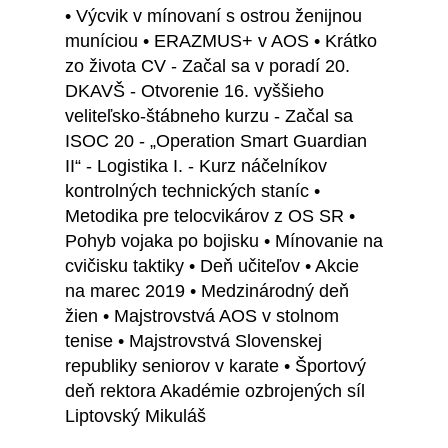
• Výcvik v mínovaní s ostrou ženijnou
muníciou • ERAZMUS+ v AOS • Krátko
zo života CV - Začal sa v poradí 20.
DKAVŠ - Otvorenie 16. vyššieho
veliteľsko-štábneho kurzu - Začal sa
ISOC 20 - „Operation Smart Guardian
II“ - Logistika I. - Kurz náčelníkov
kontrolných technických staníc •
Metodika pre telocvikárov z OS SR •
Pohyb vojaka po bojisku • Mínovanie na
cvičisku taktiky • Deň učiteľov • Akcie
na marec 2019 • Medzinárodný deň
žien • Majstrovstvá AOS v stolnom
tenise • Majstrovstvá Slovenskej
republiky seniorov v karate • Športový
deň rektora Akadémie ozbrojených síl
Liptovský Mikuláš