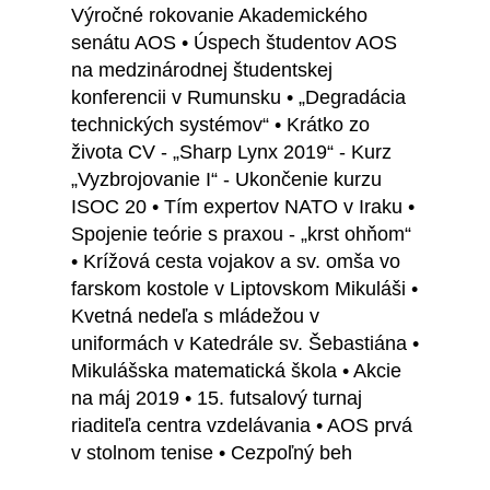
Výročné rokovanie Akademického
senátu AOS • Úspech študentov AOS
na medzinárodnej študentskej
konferencii v Rumunsku • „Degradácia
technických systémov“ • Krátko zo
života CV - „Sharp Lynx 2019“ - Kurz
„Vyzbrojovanie I“ - Ukončenie kurzu
ISOC 20 • Tím expertov NATO v Iraku •
Spojenie teórie s praxou - „krst ohňom“
• Krížová cesta vojakov a sv. omša vo
farskom kostole v Liptovskom Mikuláši •
Kvetná nedeľa s mládežou v
uniformách v Katedrále sv. Šebastiána •
Mikulášska matematická škola • Akcie
na máj 2019 • 15. futsalový turnaj
riaditeľa centra vzdelávania • AOS prvá
v stolnom tenise • Cezpoľný beh