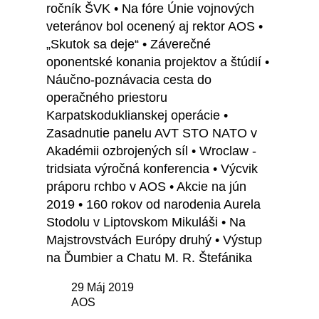
ročník ŠVK • Na fóre Únie vojnových
veteránov bol ocenený aj rektor AOS •
„Skutok sa deje“ • Záverečné
oponentské konania projektov a štúdií •
Náučno-poznávacia cesta do
operačného priestoru
Karpatskoduklianskej operácie •
Zasadnutie panelu AVT STO NATO v
Akadémii ozbrojených síl • Wroclaw -
tridsiata výročná konferencia • Výcvik
práporu rchbo v AOS • Akcie na jún
2019 • 160 rokov od narodenia Aurela
Stodolu v Liptovskom Mikuláši • Na
Majstrovstvách Európy druhý • Výstup
na Ďumbier a Chatu M. R. Štefánika
29 Máj 2019
AOS