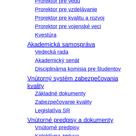
Prorektor pre vedu
Prorektor pre vzdelávanie
Prorektor pre kvalitu a rozvoj
Prorektor pre vojenské veci
Kvestúra
Akademická samospráva
Vedecká rada
Akademický senát
Disciplinárna komisia pre študentov
Vnútorný systém zabezpečovania
kvality
Základné dokumenty
Zabezpečovanie kvality
Legislatíva SR
Vnútorné predpisy a dokumenty
Vnútorné predpisy