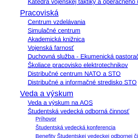
Katedra vojenskej taktiky a operačného
Pracoviská
Centrum vzdelávania
Simulačné centrum
Akademická knižnica
Vojenská farnosť
Duchovná služba - Ekumenická pastora
Školiace pracovisko elektrotechnikov
Distribučné centrum NATO a STO
Distribučné a informačné stredisko STO
Veda a výskum
Veda a výskum na AOS
Študentská vedecká odborná činnosť
Príhovor
Študentská vedecká konferencia
Benefity Študentskej vedeckej odbornej či