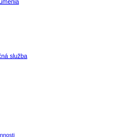
 umenia
čná služba
nnosti