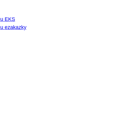
rmu EKS
mu ezakazky