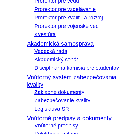
Prorektor pre vedu
Prorektor pre vzdelávanie
Prorektor pre kvalitu a rozvoj
Prorektor pre vojenské veci
Kvestúra
Akademická samospráva
Vedecká rada
Akademický senát
Disciplinárna komisia pre študentov
Vnútorný systém zabezpečovania
kvality
Základné dokumenty
Zabezpečovanie kvality
Legislatíva SR
Vnútorné predpisy a dokumenty
Vnútorné predpisy