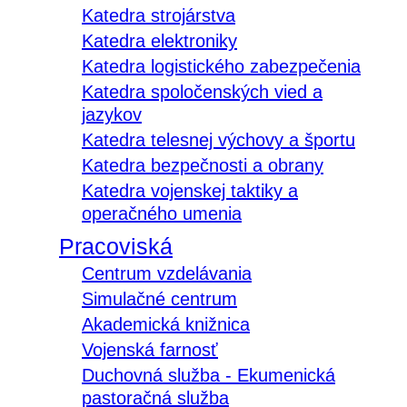
Katedra strojárstva
Katedra elektroniky
Katedra logistického zabezpečenia
Katedra spoločenských vied a
jazykov
Katedra telesnej výchovy a športu
Katedra bezpečnosti a obrany
Katedra vojenskej taktiky a
operačného umenia
Pracoviská
Centrum vzdelávania
Simulačné centrum
Akademická knižnica
Vojenská farnosť
Duchovná služba - Ekumenická
pastoračná služba