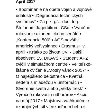
Apríl 2017
• Spomínanie na obete vojen a vojnové
udalosti • „Degradácia technických
systémov“ • Za plk. gšt. doc. Ing.
Štefanom Jagerčíkom, CSc. • Výročné
rokovanie akademického senátu •
„Konferencia 500“ • AOS navštívil
americký veľvyslanec • Erasmus+ v
apríli • Krátko zo života CV: - Ďalší
absolventi 15. DKAVŠ • Študenti APZ
cvičili v simulačnom centre • Veliteľsko-
štábne cvičenie „Modrý vánok 2017“ •
O najlepšieho delostrelca • Kvetná
nedeľa s mládežou v uniformách •
Stvorenie sveta alebo „Veľký tresk“ •
Výročné rokovanie odborárov • Akcie
na máj 2017 • Majstrovstvá Akadémie
ozbrojených síl v cezpoľnom behu •