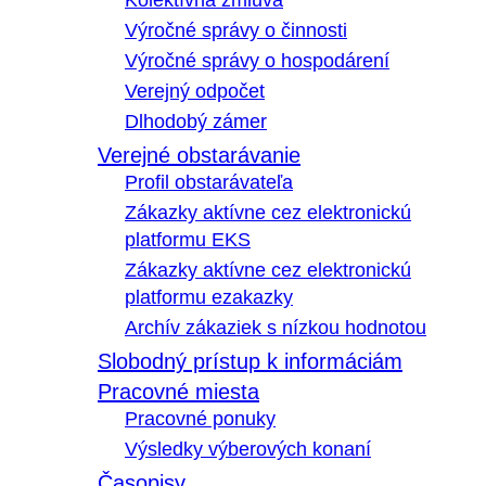
Kolektívna zmluva
Výročné správy o činnosti
Výročné správy o hospodárení
Verejný odpočet
Dlhodobý zámer
Verejné obstarávanie
Profil obstarávateľa
Zákazky aktívne cez elektronickú
platformu EKS
Zákazky aktívne cez elektronickú
platformu ezakazky
Archív zákaziek s nízkou hodnotou
Slobodný prístup k informáciám
Pracovné miesta
Pracovné ponuky
Výsledky výberových konaní
Časopisy