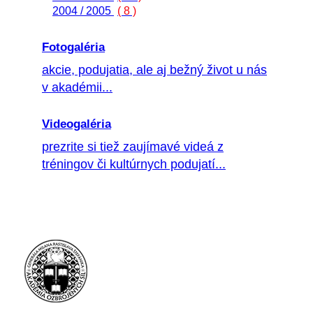
2004 / 2005
( 8 )
Fotogaléria
akcie, podujatia, ale aj bežný život u nás
v akadémii...
Videogaléria
prezrite si tiež zaujímavé videá z
tréningov či kultúrnych podujatí...