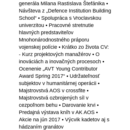
generála Milana Rastislava Štefánika •
Návšteva z „Defence Institution Building
School“ • Spolupráca s Vroclavskou
univerzitou • Pracovné stretnutie
hlavných predstaviteľov
Mnohonárodnostného práporu
vojenskej polície • Krátko zo života CV:
- Kurz projektových manažérov • O
inováciách a inovačných procesoch •
Ocenenie „AVT Young Contributor
Award Spring 2017“ • Udržateľnosť
subjektov v humanitárnej operácii •
Majstrovstvá AOS v crossfite •
Majstrovstvá ozbrojených síl v
cezpoľnom behu • Darovanie krvi •
Predajná výstava kníh v AK AOS •
Akcie na jún 2017 • Výcvik kadetov aj s
hádzaním granátov