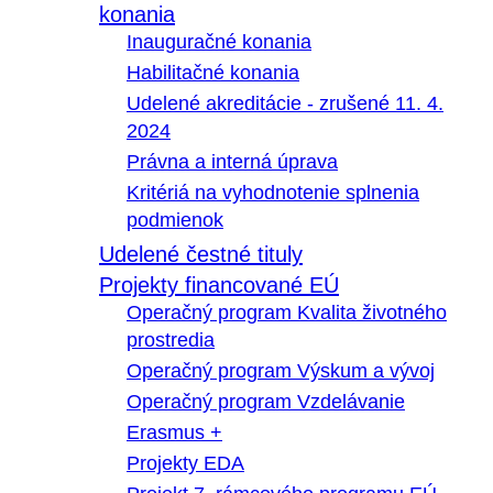
konania
Inauguračné konania
Habilitačné konania
Udelené akreditácie - zrušené 11. 4.
2024
Právna a interná úprava
Kritériá na vyhodnotenie splnenia
podmienok
Udelené čestné tituly
Projekty financované EÚ
Operačný program Kvalita životného
prostredia
Operačný program Výskum a vývoj
Operačný program Vzdelávanie
Erasmus +
Projekty EDA