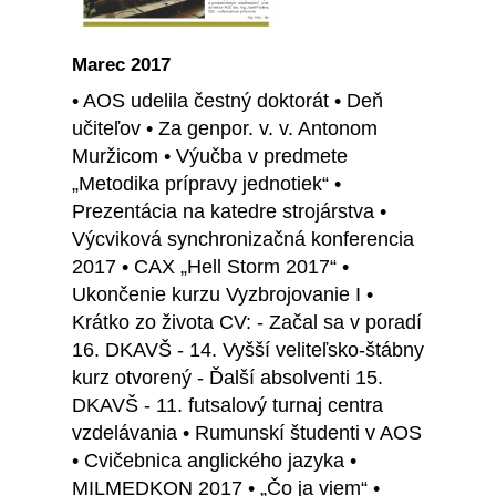
Marec 2017
• AOS udelila čestný doktorát • Deň
učiteľov • Za genpor. v. v. Antonom
Muržicom • Výučba v predmete
„Metodika prípravy jednotiek“ •
Prezentácia na katedre strojárstva •
Výcviková synchronizačná konferencia
2017 • CAX „Hell Storm 2017“ •
Ukončenie kurzu Vyzbrojovanie I •
Krátko zo života CV: - Začal sa v poradí
16. DKAVŠ - 14. Vyšší veliteľsko-štábny
kurz otvorený - Ďalší absolventi 15.
DKAVŠ - 11. futsalový turnaj centra
vzdelávania • Rumunskí študenti v AOS
• Cvičebnica anglického jazyka •
MILMEDKON 2017 • „Čo ja viem“ •