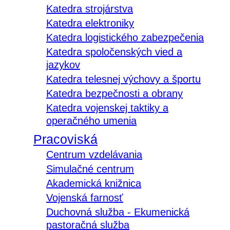
Katedra strojárstva
Katedra elektroniky
Katedra logistického zabezpečenia
Katedra spoločenských vied a
jazykov
Katedra telesnej výchovy a športu
Katedra bezpečnosti a obrany
Katedra vojenskej taktiky a
operačného umenia
Pracoviská
Centrum vzdelávania
Simulačné centrum
Akademická knižnica
Vojenská farnosť
Duchovná služba - Ekumenická
pastoračná služba