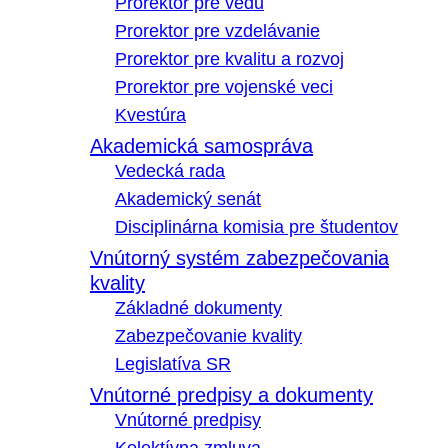
Prorektor pre vedu
Prorektor pre vzdelávanie
Prorektor pre kvalitu a rozvoj
Prorektor pre vojenské veci
Kvestúra
Akademická samospráva
Vedecká rada
Akademický senát
Disciplinárna komisia pre študentov
Vnútorný systém zabezpečovania
kvality
Základné dokumenty
Zabezpečovanie kvality
Legislatíva SR
Vnútorné predpisy a dokumenty
Vnútorné predpisy