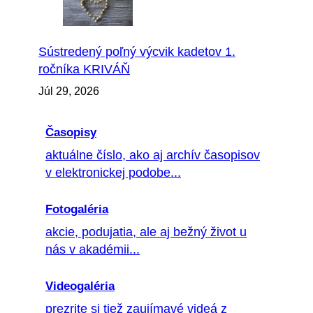
Sústredený poľný výcvik kadetov 1.
ročníka KRIVÁŇ
Júl 29, 2026
Časopisy
aktuálne číslo, ako aj archív časopisov
v elektronickej podobe...
Fotogaléria
akcie, podujatia, ale aj bežný život u
nás v akadémii...
Videogaléria
prezrite si tiež zaujímavé videá z