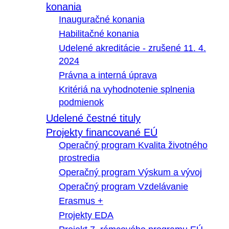
konania
Inauguračné konania
Habilitačné konania
Udelené akreditácie - zrušené 11. 4.
2024
Právna a interná úprava
Kritériá na vyhodnotenie splnenia
podmienok
Udelené čestné tituly
Projekty financované EÚ
Operačný program Kvalita životného
prostredia
Operačný program Výskum a vývoj
Operačný program Vzdelávanie
Erasmus +
Projekty EDA