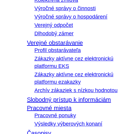
Kolektívna zmluva
Výročné správy o činnosti
Výročné správy o hospodárení
Verejný odpočet
Dlhodobý zámer
Verejné obstarávanie
Profil obstarávateľa
Zákazky aktívne cez elektronickú
platformu EKS
Zákazky aktívne cez elektronickú
platformu ezakazky
Archív zákaziek s nízkou hodnotou
Slobodný prístup k informáciám
Pracovné miesta
Pracovné ponuky
Výsledky výberových konaní
Časopisy