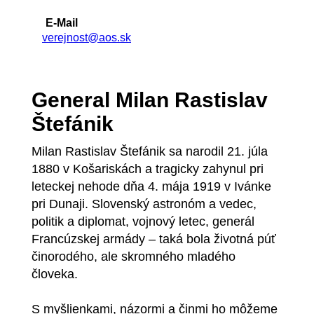
E-Mail
verejnost@aos.sk
General Milan Rastislav
Štefánik
Milan Rastislav Štefánik sa narodil 21. júla
1880 v Košariskách a tragicky zahynul pri
leteckej nehode dňa 4. mája 1919 v Ivánke
pri Dunaji. Slovenský astronóm a vedec,
politik a diplomat, vojnový letec, generál
Francúzskej armády – taká bola životná púť
činorodého, ale skromného mladého
človeka.
S myšlienkami, názormi a činmi ho môžeme