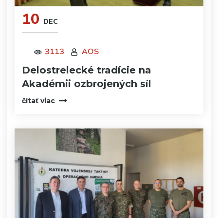
10
DEC
3113
AOS
Delostrelecké tradície na
Akadémii ozbrojených síl
čítať viac