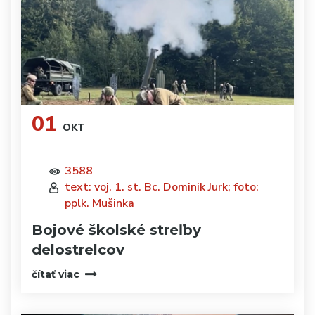
01
OKT
3588
text: voj. 1. st. Bc. Dominik Jurk; foto:
pplk. Mušinka
Bojové školské streľby
delostrelcov
čítať viac