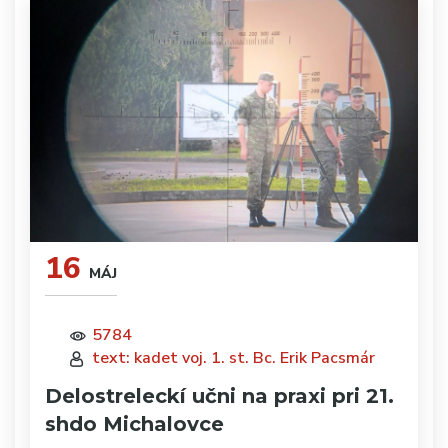
16
MÁJ
5784
text: kadet voj. 1. st. Bc. Erik Pacsmár
Delostreleckí učni na praxi pri 21.
shdo Michalovce