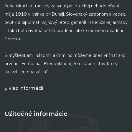
Košariskách a tragicky zahynul pri leteckej nehode dňa 4.
mája 1919 v Ivánke pri Dunaji. Slovenský astronóm a vedec,
politik a diplomat, vojnový letec, generál Francúzskej armády
– taká bola životná púť činorodého, ale skromného mladého
človeka.
S myšlienkami, názormi a činmi ho môžeme dnes vnímať ako
prvého „Európana“. Predpokladal, že nastane stav, ktorý
nazval „europeizácia“...
viac informácií
Užitočné informácie