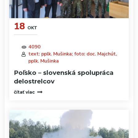
18
OKT
4090
text: pplk. Mušinka; foto: doc. Majchút,
pplk. Mušinka
Poľsko – slovenská spolupráca
delostrelcov
čítať viac