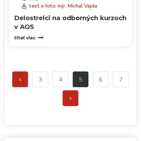
text a foto: mjr. Michal Vajda
Delostrelci na odborných kurzoch
v AOS
čítať viac
3
4
5
6
7