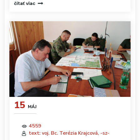
čítať viac
15
MÁJ
4559
text: voj. Bc. Terézia Krajcová, -sz-