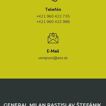
Telefón
+421 960 422 735
+421 960 422 986
E-Mail
verejnost@aos.sk
GENERAL MILAN RASTISLAV ŠTEFÁNIK