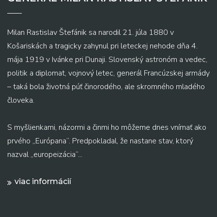
Milan Rastislav Štefánik sa narodil 21. júla 1880 v
Košariskách a tragicky zahynul pri leteckej nehode dňa 4.
mája 1919 v Ivánke pri Dunaji. Slovenský astronóm a vedec,
politik a diplomat, vojnový letec, generál Francúzskej armády
– taká bola životná púť činorodého, ale skromného mladého
človeka.
S myšlienkami, názormi a činmi ho môžeme dnes vnímať ako
prvého „Európana“. Predpokladal, že nastane stav, ktorý
nazval „europeizácia“...
viac informácií