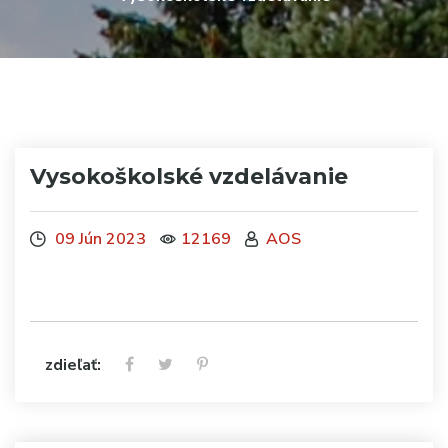
Vysokoškolské vzdelávanie
09 Jún 2023
12169
AOS
zdieľať: