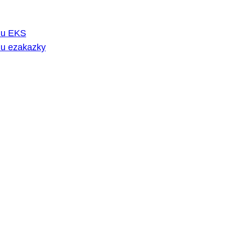
rmu EKS
mu ezakazky