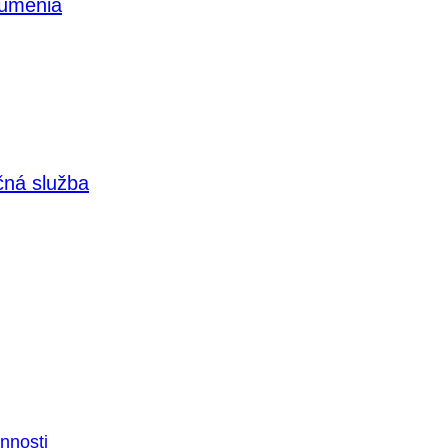
 umenia
čná služba
nnosti