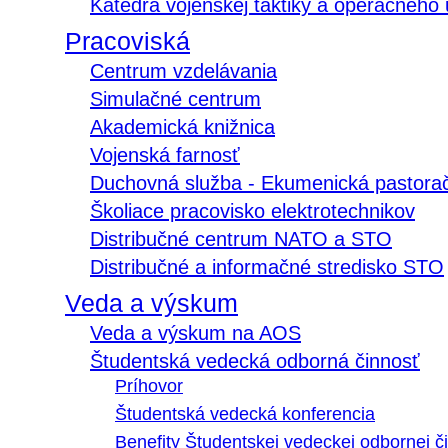
Katedra vojenskej taktiky a operačného
Pracoviská
Centrum vzdelávania
Simulačné centrum
Akademická knižnica
Vojenská farnosť
Duchovná služba - Ekumenická pastora
Školiace pracovisko elektrotechnikov
Distribučné centrum NATO a STO
Distribučné a informačné stredisko STO
Veda a výskum
Veda a výskum na AOS
Študentská vedecká odborná činnosť
Príhovor
Študentská vedecká konferencia
Benefity Študentskej vedeckej odbornej či