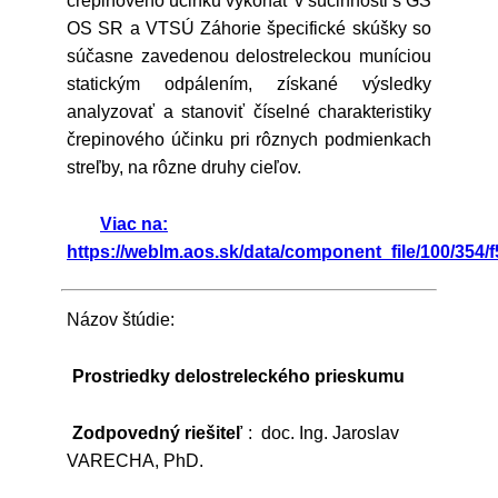
črepinového účinku vykonať v súčinnosti s GŠ
OS SR a VTSÚ Záhorie špecifické skúšky so
súčasne zavedenou delostreleckou muníciou
statickým odpálením, získané výsledky
analyzovať a stanoviť číselné charakteristiky
črepinového účinku pri rôznych podmienkach
streľby, na rôzne druhy cieľov.
Viac na:
https://weblm.aos.sk/data/component_file/100/354/f
Názov štúdie:
Prostriedky delostreleckého prieskumu
Zodpovedný riešiteľ
: doc. Ing. Jaroslav
VARECHA, PhD.