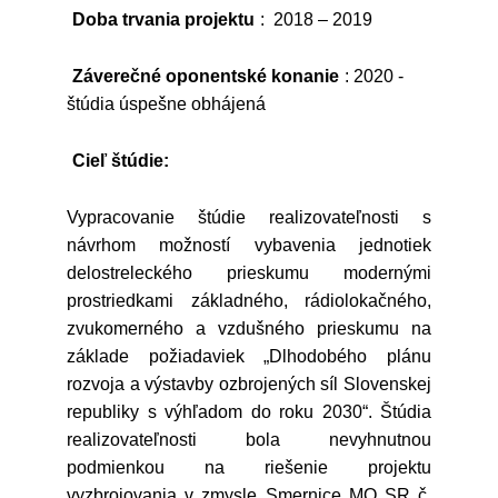
Doba trvania projektu
: 2018 – 2019
Záverečné oponentské konanie
: 2020 -
štúdia úspešne obhájená
Cieľ štúdie:
Vypracovanie štúdie realizovateľnosti s
návrhom možností vybavenia jednotiek
delostreleckého prieskumu modernými
prostriedkami základného, rádiolokačného,
zvukomerného a vzdušného prieskumu na
základe požiadaviek „Dlhodobého plánu
rozvoja a výstavby ozbrojených síl Slovenskej
republiky s výhľadom do roku 2030“. Štúdia
realizovateľnosti bola nevyhnutnou
podmienkou na riešenie projektu
vyzbrojovania v zmysle Smernice MO SR č.