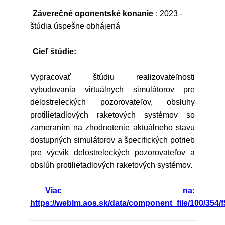
Záverečné oponentské konanie
: 2023 -
štúdia úspešne obhájená
Cieľ štúdie:
Vypracovať štúdiu realizovateľnosti
vybudovania virtuálnych simulátorov pre
delostreleckých pozorovateľov, obsluhy
protilietadlových raketových systémov so
zameraním na zhodnotenie aktuálneho stavu
dostupných simulátorov a špecifických potrieb
pre výcvik delostreleckých pozorovateľov a
obslúh protilietadlových raketových systémov.
Viac na:
https://weblm.aos.sk/data/component_file/100/354/f