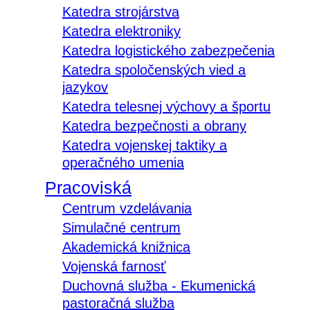
Katedra strojárstva
Katedra elektroniky
Katedra logistického zabezpečenia
Katedra spoločenských vied a
jazykov
Katedra telesnej výchovy a športu
Katedra bezpečnosti a obrany
Katedra vojenskej taktiky a
operačného umenia
Pracoviská
Centrum vzdelávania
Simulačné centrum
Akademická knižnica
Vojenská farnosť
Duchovná služba - Ekumenická
pastoračná služba