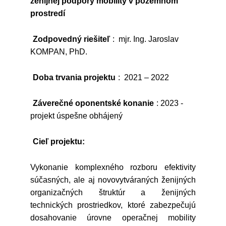
ženijnej podpory mobility v pozemnom
prostredí
Zodpovedný riešiteľ
: mjr. Ing. Jaroslav
KOMPAN, PhD.
Doba trvania projektu
: 2021 – 2022
Záverečné oponentské konanie
: 2023 -
projekt úspešne obhájený
Cieľ projektu:
Vykonanie komplexného rozboru efektivity
súčasných, ale aj novovytváraných ženijných
organizačných štruktúr a ženijných
technických prostriedkov, ktoré zabezpečujú
dosahovanie úrovne operačnej mobility