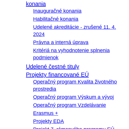
konania
Inauguračné konania
Habilitačné konania
Udelené akreditácie - zrušené 11. 4.
2024
Právna a interná úprava
Kritériá na vyhodnotenie splnenia
podmienok
Udelené čestné tituly
Projekty financované EÚ
Operačný program Kvalita životného
prostredia
Operačný program Výskum a vývoj
Operačný program Vzdelávanie
Erasmus +
Projekty EDA