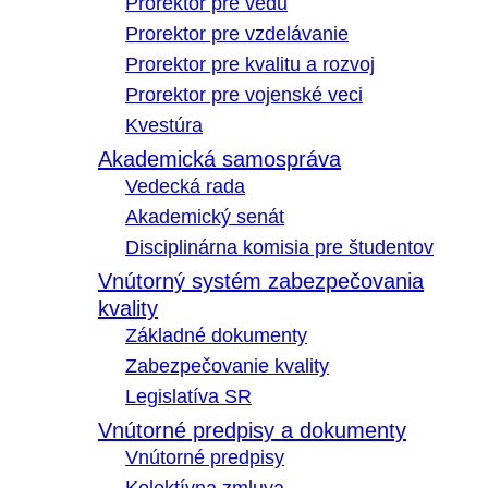
Prorektor pre vedu
Prorektor pre vzdelávanie
Prorektor pre kvalitu a rozvoj
Prorektor pre vojenské veci
Kvestúra
Akademická samospráva
Vedecká rada
Akademický senát
Disciplinárna komisia pre študentov
Vnútorný systém zabezpečovania
kvality
Základné dokumenty
Zabezpečovanie kvality
Legislatíva SR
Vnútorné predpisy a dokumenty
Vnútorné predpisy