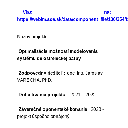
Viac na:
https://weblm.aos.sk/data/component_file/100/354/f
Názov projektu:
Optimalizácia možností modelovania
systému delostreleckej paľby
Zodpovedný riešiteľ
: doc. Ing. Jaroslav
VARECHA, PhD.
Doba trvania projektu
: 2021 – 2022
Záverečné oponentské konanie
: 2023 -
projekt úspešne obhájený