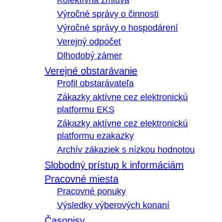
Kolektívna zmluva
Výročné správy o činnosti
Výročné správy o hospodárení
Verejný odpočet
Dlhodobý zámer
Verejné obstarávanie
Profil obstarávateľa
Zákazky aktívne cez elektronickú
platformu EKS
Zákazky aktívne cez elektronickú
platformu ezakazky
Archív zákaziek s nízkou hodnotou
Slobodný prístup k informáciám
Pracovné miesta
Pracovné ponuky
Výsledky výberových konaní
Časopisy