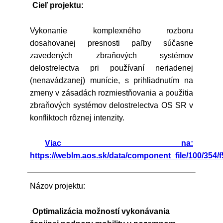
Cieľ projektu:
Vykonanie komplexného rozboru
dosahovanej presnosti paľby súčasne
zavedených zbraňových systémov
delostrelectva pri používaní neriadenej
(nenavádzanej) munície, s prihliadnutím na
zmeny v zásadách rozmiestňovania a použitia
zbraňových systémov delostrelectva OS SR v
konfliktoch rôznej intenzity.
Viac na:
https://weblm.aos.sk/data/component_file/100/354/f
Názov projektu:
Optimalizácia možností vykonávania