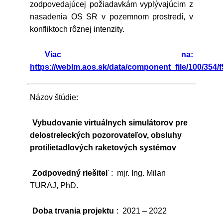
zodpovedajúcej požiadavkám vyplývajúcim z
nasadenia OS SR v pozemnom prostredí, v
konfliktoch rôznej intenzity.
Viac na:
https://weblm.aos.sk/data/component_file/100/354/f
Názov štúdie:
Vybudovanie virtuálnych simulátorov pre
delostreleckých pozorovateľov, obsluhy
protilietadlových raketových systémov
Zodpovedný riešiteľ
: mjr. Ing. Milan
TURAJ, PhD.
Doba trvania projektu
: 2021 – 2022