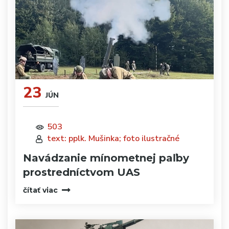
23
JÚN
503
text: pplk. Mušinka; foto ilustračné
Navádzanie mínometnej paľby
prostredníctvom UAS
čítať viac