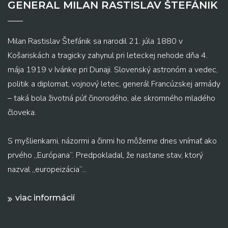
GENERAL MILAN RASTISLAV ŠTEFÁNIK
Milan Rastislav Štefánik sa narodil 21. júla 1880 v
Košariskách a tragicky zahynul pri leteckej nehode dňa 4.
mája 1919 v Ivánke pri Dunaji. Slovenský astronóm a vedec,
politik a diplomat, vojnový letec, generál Francúzskej armády
– taká bola životná púť činorodého, ale skromného mladého
človeka.
S myšlienkami, názormi a činmi ho môžeme dnes vnímať ako
prvého „Európana“. Predpokladal, že nastane stav, ktorý
nazval „europeizácia“...
viac informácií