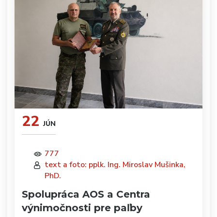
22
JÚN
777
text a foto: pplk. Ing. Miroslav Mušinka,
PhD.
Spolupráca AOS a Centra
výnimočnosti pre paľby