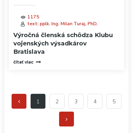
1175
text: pplk. Ing. Milan Turaj, PhD.
Výročná členská schôdza Klubu
vojenských výsadkárov
Bratislava
čítať viac
1
2
3
4
5