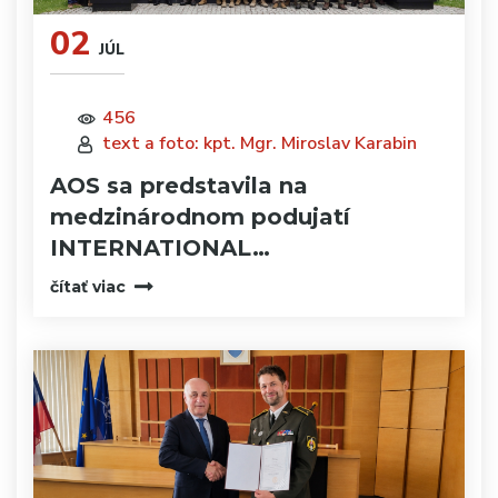
02
JÚL
456
text a foto: kpt. Mgr. Miroslav Karabin
AOS sa predstavila na
medzinárodnom podujatí
INTERNATIONAL…
čítať viac