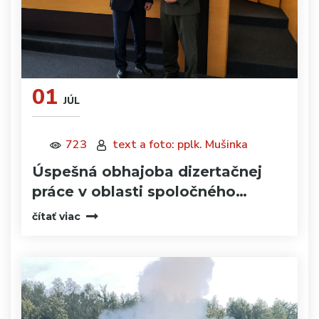
01
JÚL
723
text a foto: pplk. Mušinka
Úspešná obhajoba dizertačnej
práce v oblasti spoločného…
čítať viac