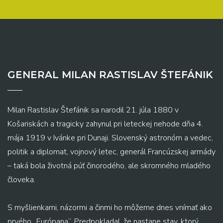
GENERAL MILAN RASTISLAV ŠTEFÁNIK
Milan Rastislav Štefánik sa narodil 21. júla 1880 v
Košariskách a tragicky zahynul pri leteckej nehode dňa 4.
mája 1919 v Ivánke pri Dunaji. Slovenský astronóm a vedec,
politik a diplomat, vojnový letec, generál Francúzskej armády
– taká bola životná púť činorodého, ale skromného mladého
človeka.
S myšlienkami, názormi a činmi ho môžeme dnes vnímať ako
prvého „Európana“. Predpokladal, že nastane stav, ktorý