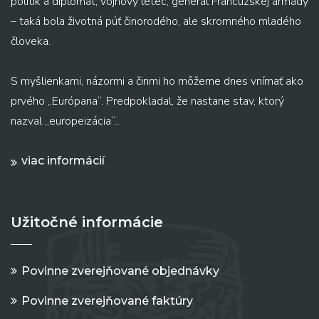
politik a diplomat, vojnový letec, generál Francúzskej armády
– taká bola životná púť činorodého, ale skromného mladého
človeka.
S myšlienkami, názormi a činmi ho môžeme dnes vnímať ako
prvého „Európana“. Predpokladal, že nastane stav, ktorý
nazval „europeizácia“...
viac informácií
Užitočné informácie
Povinne zverejňované objednávky
Povinne zverejňované faktúry