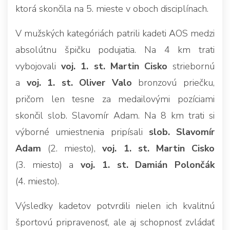
ktorá skončila na 5. mieste v oboch disciplínach.
V mužských kategóriách patrili kadeti AOS medzi
absolútnu špičku podujatia. Na 4 km trati
vybojovali
voj. 1. st. Martin Cisko
striebornú
a
voj. 1. st. Oliver Valo
bronzovú priečku,
pričom len tesne za medailovými pozíciami
skončil slob. Slavomír Adam. Na 8 km trati si
výborné umiestnenia pripísali
slob. Slavomír
Adam
(2. miesto),
voj. 1. st. Martin Cisko
(3. miesto) a
voj. 1. st. Damián Polončák
(4. miesto).
Výsledky kadetov potvrdili nielen ich kvalitnú
športovú pripravenosť, ale aj schopnosť zvládať