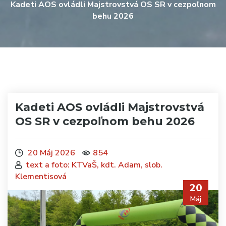
Kadeti AOS ovládli Majstrovstvá OS SR v cezpoľnom
behu 2026
Kadeti AOS ovládli Majstrovstvá
OS SR v cezpoľnom behu 2026
20 Máj 2026
854
text a foto: KTVaŠ, kdt. Adam, slob.
Klementisová
20
Máj