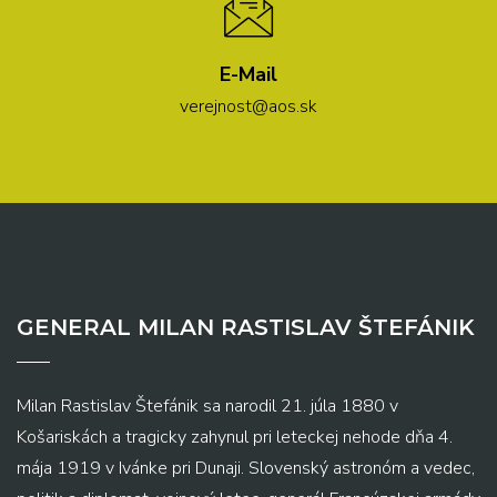
E-Mail
verejnost@aos.sk
GENERAL MILAN RASTISLAV ŠTEFÁNIK
Milan Rastislav Štefánik sa narodil 21. júla 1880 v
Košariskách a tragicky zahynul pri leteckej nehode dňa 4.
mája 1919 v Ivánke pri Dunaji. Slovenský astronóm a vedec,