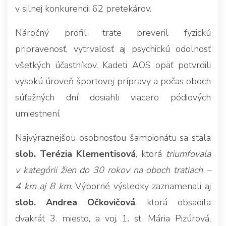
v silnej konkurencii 62 pretekárov.
Náročný profil trate preveril fyzickú
pripravenosť, vytrvalosť aj psychickú odolnosť
všetkých účastníkov. Kadeti AOS opäť potvrdili
vysokú úroveň športovej prípravy a počas oboch
súťažných dní dosiahli viacero pódiových
umiestnení.
Najvýraznejšou osobnosťou šampionátu sa stala
slob. Terézia Klementisová
, ktorá
triumfovala
v kategórii žien do 30 rokov na oboch tratiach –
4 km aj 8 km
. Výborné výsledky zaznamenali aj
slob. Andrea Očkovičová
, ktorá obsadila
dvakrát 3. miesto, a voj. 1. st. Mária Pizúrová,