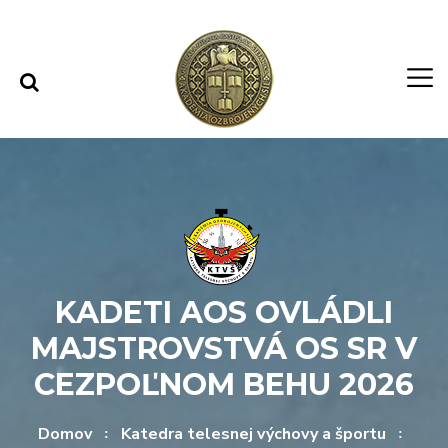
Rovno na obsah
Rovno na menu
KADETI AOS OVLÁDLI
MAJSTROVSTVÁ OS SR V
CEZPOĽNOM BEHU 2026
Domov
Katedra telesnej výchovy a športu