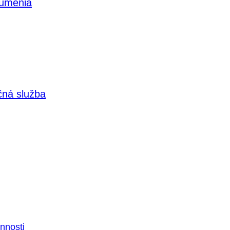
 umenia
čná služba
nnosti