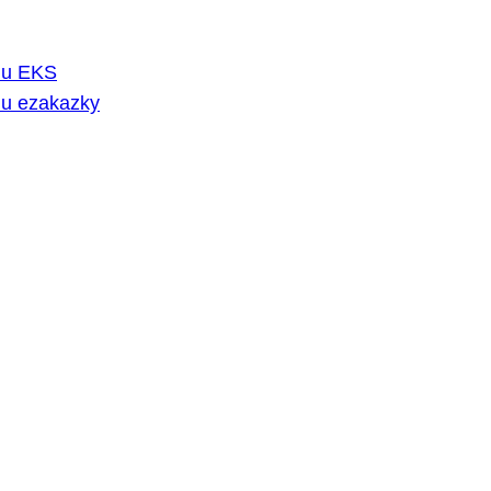
rmu EKS
mu ezakazky