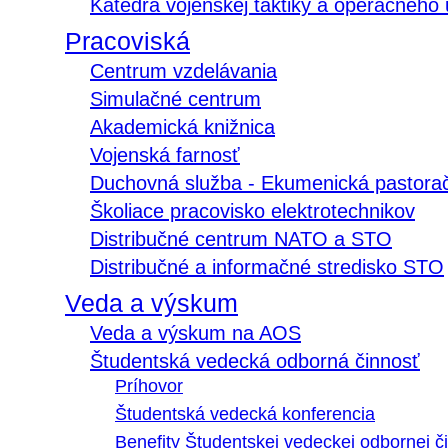
Katedra vojenskej taktiky a operačného
Pracoviská
Centrum vzdelávania
Simulačné centrum
Akademická knižnica
Vojenská farnosť
Duchovná služba - Ekumenická pastora
Školiace pracovisko elektrotechnikov
Distribučné centrum NATO a STO
Distribučné a informačné stredisko STO
Veda a výskum
Veda a výskum na AOS
Študentská vedecká odborná činnosť
Príhovor
Študentská vedecká konferencia
Benefity Študentskej vedeckej odbornej či