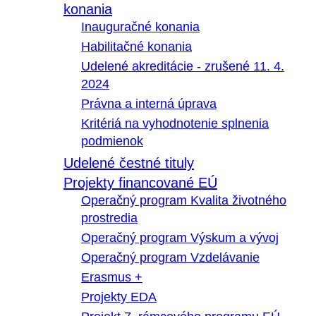
konania
Inauguračné konania
Habilitačné konania
Udelené akreditácie - zrušené 11. 4.
2024
Právna a interná úprava
Kritériá na vyhodnotenie splnenia
podmienok
Udelené čestné tituly
Projekty financované EÚ
Operačný program Kvalita životného
prostredia
Operačný program Výskum a vývoj
Operačný program Vzdelávanie
Erasmus +
Projekty EDA