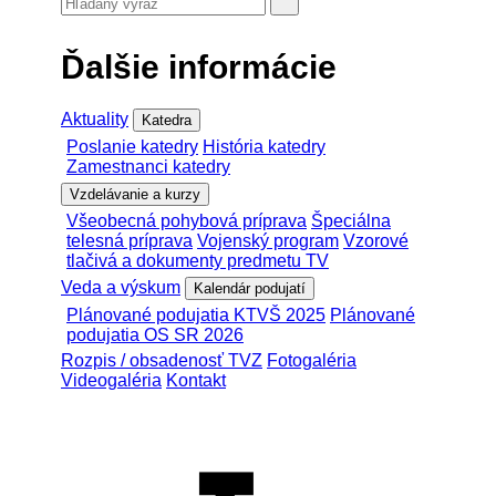
Ďalšie informácie
Aktuality
Katedra
Poslanie katedry
História katedry
Zamestnanci katedry
Vzdelávanie a kurzy
Všeobecná pohybová príprava
Špeciálna
telesná príprava
Vojenský program
Vzorové
tlačivá a dokumenty predmetu TV
Veda a výskum
Kalendár podujatí
Plánované podujatia KTVŠ 2025
Plánované
podujatia OS SR 2026
Rozpis / obsadenosť TVZ
Fotogaléria
Videogaléria
Kontakt