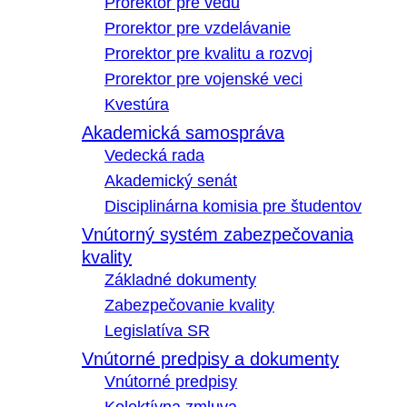
Prorektor pre vedu
Prorektor pre vzdelávanie
Prorektor pre kvalitu a rozvoj
Prorektor pre vojenské veci
Kvestúra
Akademická samospráva
Vedecká rada
Akademický senát
Disciplinárna komisia pre študentov
Vnútorný systém zabezpečovania
kvality
Základné dokumenty
Zabezpečovanie kvality
Legislatíva SR
Vnútorné predpisy a dokumenty
Vnútorné predpisy