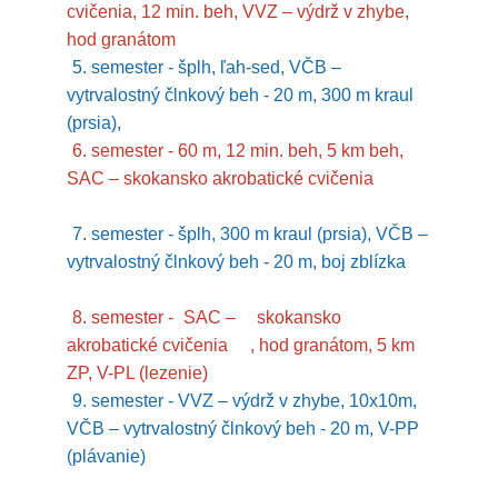
cvičenia, 12 min. beh, VVZ – výdrž v zhybe,
hod granátom
5. semester - šplh, ľah-sed, VČB –
vytrvalostný člnkový beh - 20 m, 300 m kraul
(prsia),
6. semester - 60 m, 12 min. beh, 5 km beh,
SAC – skokansko akrobatické cvičenia
7. semester - šplh, 300 m kraul (prsia), VČB –
vytrvalostný člnkový beh - 20 m, boj zblízka
8. semester -
SAC –
skokansko
akrobatické cvičenia
, hod granátom, 5 km
ZP, V-PL (lezenie)
9. semester - VVZ – výdrž v zhybe, 10x10m,
VČB – vytrvalostný člnkový beh - 20 m, V-PP
(plávanie)