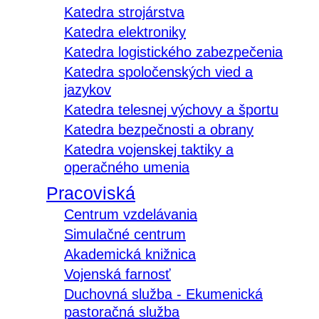
Katedra strojárstva
Katedra elektroniky
Katedra logistického zabezpečenia
Katedra spoločenských vied a
jazykov
Katedra telesnej výchovy a športu
Katedra bezpečnosti a obrany
Katedra vojenskej taktiky a
operačného umenia
Pracoviská
Centrum vzdelávania
Simulačné centrum
Akademická knižnica
Vojenská farnosť
Duchovná služba - Ekumenická
pastoračná služba