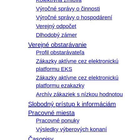
Kolektívna zmluva
Výročné správy o činnosti
Výročné správy o hospodárení
Verejný odpočet
Dlhodobý zámer
Verejné obstarávanie
Profil obstarávateľa
Zákazky aktívne cez elektronickú
platformu EKS
Zákazky aktívne cez elektronickú
platformu ezakazky
Archív zákaziek s nízkou hodnotou
Slobodný prístup k informáciám
Pracovné miesta
Pracovné ponuky
Výsledky výberových konaní
Časopisy