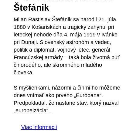
Štefánik
Milan Rastislav Štefánik sa narodil 21. júla
1880 v Košariskách a tragicky zahynul pri
leteckej nehode dňa 4. mája 1919 v Ivánke
pri Dunaji. Slovenský astronóm a vedec,
politik a diplomat, vojnový letec, generál
Francúzskej armády – taká bola životná púť
činorodého, ale skromného mladého
človeka.
S myšlienkami, názormi a činmi ho môžeme
dnes vnímať ako prvého „Európana“.
Predpokladal, že nastane stav, ktorý nazval
„europeizácia“...
Viac informácií