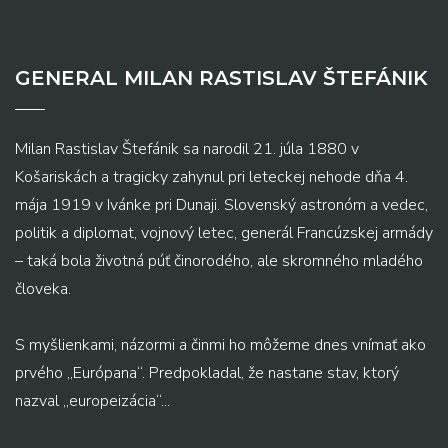
GENERAL MILAN RASTISLAV ŠTEFÁNIK
Milan Rastislav Štefánik sa narodil 21. júla 1880 v
Košariskách a tragicky zahynul pri leteckej nehode dňa 4.
mája 1919 v Ivánke pri Dunaji. Slovenský astronóm a vedec,
politik a diplomat, vojnový letec, generál Francúzskej armády
– taká bola životná púť činorodého, ale skromného mladého
človeka.
S myšlienkami, názormi a činmi ho môžeme dnes vnímať ako
prvého „Európana“. Predpokladal, že nastane stav, ktorý
nazval „europeizácia“...