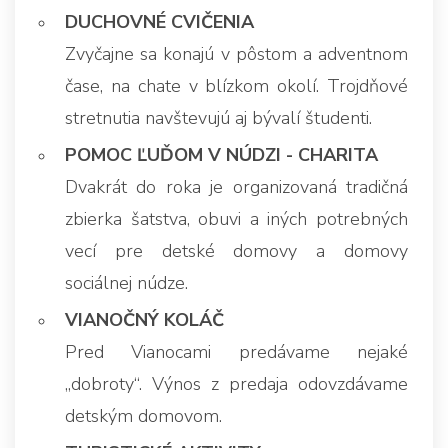
DUCHOVNÉ CVIČENIA
Zvyčajne sa konajú v pôstom a adventnom
čase, na chate v blízkom okolí. Trojdňové
stretnutia navštevujú aj bývalí študenti.
POMOC ĽUĎOM V NÚDZI - CHARITA
Dvakrát do roka je organizovaná tradičná
zbierka šatstva, obuvi a iných potrebných
vecí pre detské domovy a domovy
sociálnej núdze.
VIANOČNÝ KOLÁČ
Pred Vianocami predávame nejaké
„dobroty“. Výnos z predaja odovzdávame
detským domovom.