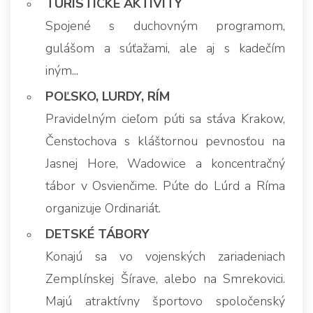
TURISTICKÉ AKTIVITY
Spojené s duchovným programom,
gulášom a súťažami, ale aj s kadečím
iným...
POĽSKO, LURDY, RÍM
Pravidelným cieľom púti sa stáva Krakow,
Čenstochova s kláštornou pevnosťou na
Jasnej Hore, Wadowice a koncentračný
tábor v Osvienčime. Púte do Lúrd a Ríma
organizuje Ordinariát.
DETSKÉ TÁBORY
Konajú sa vo vojenských zariadeniach
Zemplínskej Šírave, alebo na Smrekovici.
Majú atraktívny športovo spoločenský