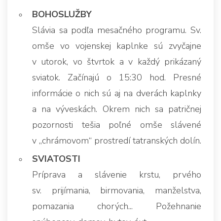
BOHOSLUŽBY
Slávia sa podľa mesačného programu. Sv.
omše vo vojenskej kaplnke sú zvyčajne
v utorok, vo štvrtok a v každý prikázaný
sviatok. Začínajú o 15:30 hod. Presné
informácie o nich sú aj na dverách kaplnky
a na výveskách. Okrem nich sa patričnej
pozornosti tešia poľné omše slávené
v „chrámovom“ prostredí tatranských dolín.
SVIATOSTI
Príprava a slávenie krstu, prvého
sv. prijímania, birmovania, manželstva,
pomazania chorých... Požehnanie