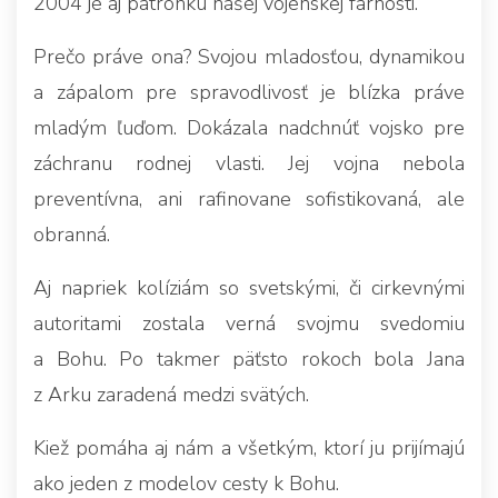
2004 je aj patrónku našej vojenskej farnosti.
Prečo práve ona? Svojou mladosťou, dynamikou
a zápalom pre spravodlivosť je blízka práve
mladým ľuďom. Dokázala nadchnúť vojsko pre
záchranu rodnej vlasti. Jej vojna nebola
preventívna, ani rafinovane sofistikovaná, ale
obranná.
Aj napriek kolíziám so svetskými, či cirkevnými
autoritami zostala verná svojmu svedomiu
a Bohu. Po takmer päťsto rokoch bola Jana
z Arku zaradená medzi svätých.
Kiež pomáha aj nám a všetkým, ktorí ju prijímajú
ako jeden z modelov cesty k Bohu.