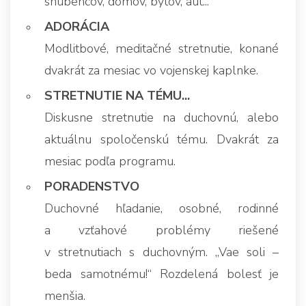
snúbencov, domov, bytov, áut...
ADORÁCIA
Modlitbové, meditačné stretnutie, konané
dvakrát za mesiac vo vojenskej kaplnke.
STRETNUTIE NA TÉMU...
Diskusne stretnutie na duchovnú, alebo
aktuálnu spoločenskú tému. Dvakrát za
mesiac podľa programu.
PORADENSTVO
Duchovné hľadanie, osobné, rodinné
a vzťahové problémy riešené
v stretnutiach s duchovným. „Vae soli –
beda samotnému!“ Rozdelená bolesť je
menšia.