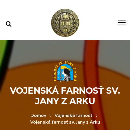
Rovno na obsah
Rovno na menu
VOJENSKÁ FARNOSŤ SV.
JANY Z ARKU
Domov
Vojenská farnosť
Vojenská farnosť sv. Jany z Arku