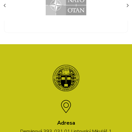
Adresa
Demänová 393, 031 01 Liptovský Mikuláš 1