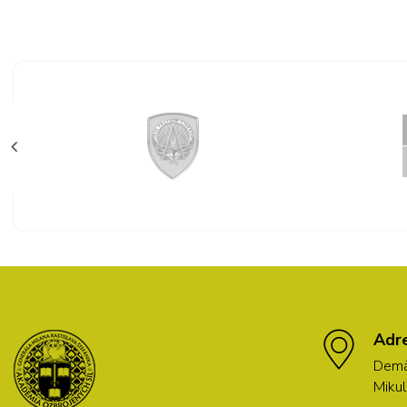
Adr
Demä
Mikul