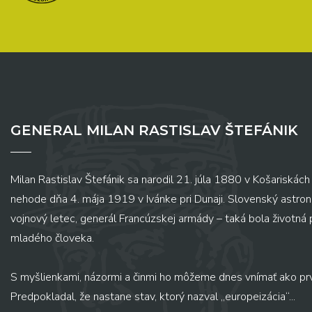
GENERAL MILAN RASTISLAV ŠTEFÁNIK
Milan Rastislav Štefánik sa narodil 21. júla 1880 v Košariskách 
nehode dňa 4. mája 1919 v Ivánke pri Dunaji. Slovenský astronó
vojnový letec, generál Francúzskej armády – taká bola životná
mladého človeka.
S myšlienkami, názormi a činmi ho môžeme dnes vnímať ako pr
Predpokladal, že nastane stav, ktorý nazval „europeizácia“...