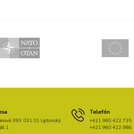
esa
Telefón
nová 393, 031 01 Liptovský
+421 960 422 735
áš 1
+421 960 422 986