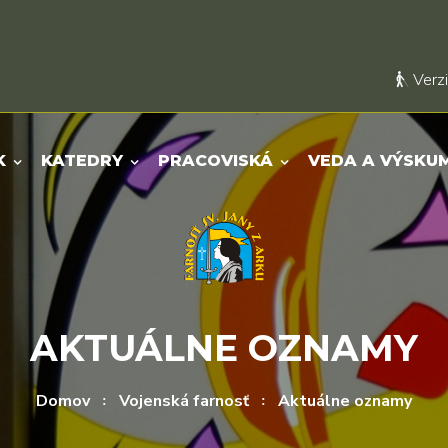
Verzi
K
KATEDRY
PRACOVISKÁ
VEDA A VÝSKU
AKTUÁLNE OZNAMY
Domov
Vojenská farnosť
Aktuálne oznamy