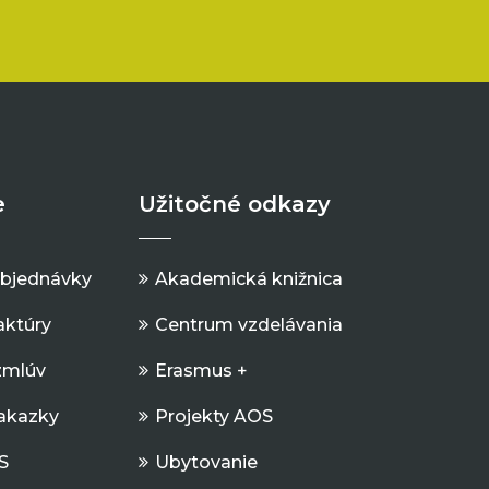
e
Užitočné odkazy
objednávky
Akademická knižnica
aktúry
Centrum vzdelávania
zmlúv
Erasmus +
Zakazky
Projekty AOS
S
Ubytovanie