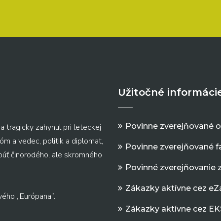
Užitočné informáci
Povinne zverejňované 
a tragicky zahynul pri leteckej
m a vedec, politik a diplomat,
Povinne zverejňované f
 púť činorodého, ale skromného
Povinné zverejňovanie 
Zákazky aktívne cez e
vého „Európana“.
Zákazky aktívne cez EK