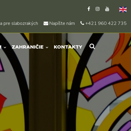
a pre slabozrakých
Napíšte nám
+421 960 422 735
M
ZAHRANIČIE
KONTAKTY