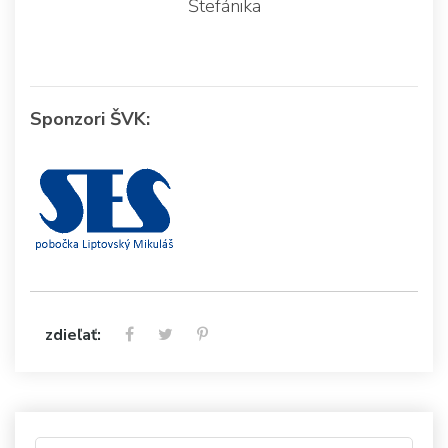
Štefánika
Sponzori ŠVK:
zdieľať: