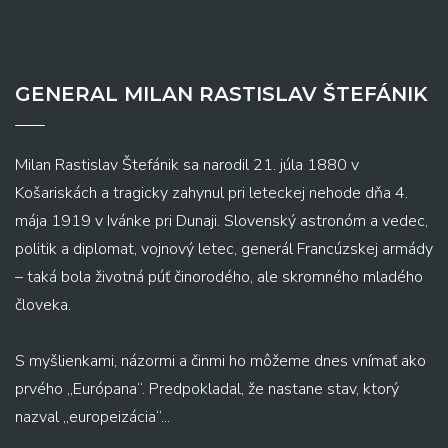
GENERAL MILAN RASTISLAV ŠTEFÁNIK
Milan Rastislav Štefánik sa narodil 21. júla 1880 v
Košariskách a tragicky zahynul pri leteckej nehode dňa 4.
mája 1919 v Ivánke pri Dunaji. Slovenský astronóm a vedec,
politik a diplomat, vojnový letec, generál Francúzskej armády
– taká bola životná púť činorodého, ale skromného mladého
človeka.
S myšlienkami, názormi a činmi ho môžeme dnes vnímať ako
prvého „Európana“. Predpokladal, že nastane stav, ktorý
nazval „europeizácia“...