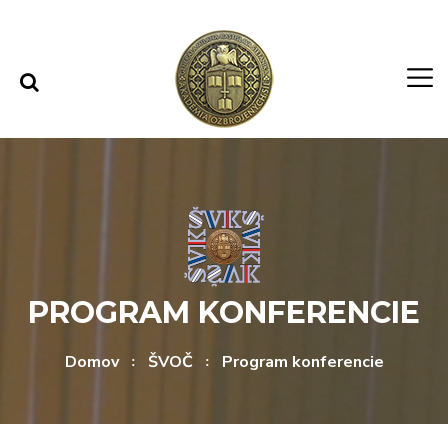
Rovno na obsah
Rovno na menu
PROGRAM KONFERENCIE
Domov
ŠVOČ
Program konferencie