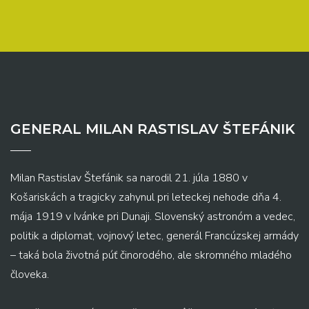
GENERAL MILAN RASTISLAV ŠTEFÁNIK
Milan Rastislav Štefánik sa narodil 21. júla 1880 v
Košariskách a tragicky zahynul pri leteckej nehode dňa 4.
mája 1919 v Ivánke pri Dunaji. Slovenský astronóm a vedec,
politik a diplomat, vojnový letec, generál Francúzskej armády
– taká bola životná púť činorodého, ale skromného mladého
človeka.