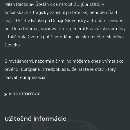
Milan Rastislav Štefánik sa narodil 21. júla 1880 v
Košariskách a tragicky zahynul pri leteckej nehode dňa 4.
mája 1919 v Ivánke pri Dunaji. Slovenský astronóm a vedec,
politik a diplomat, vojnový letec, generál Francúzskej armády
– taká bola životná púť činorodého, ale skromného mladého
človeka.
S myšlienkami, názormi a činmi ho môžeme dnes vnímať ako
prvého „Európana“. Predpokladal, že nastane stav, ktorý
nazval „europeizácia“...
viac informácií
Užitočné informácie