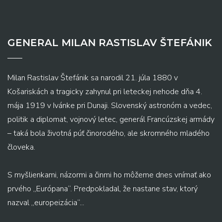
GENERAL MILAN RASTISLAV ŠTEFÁNIK
Milan Rastislav Štefánik sa narodil 21. júla 1880 v
Košariskách a tragicky zahynul pri leteckej nehode dňa 4.
mája 1919 v Ivánke pri Dunaji. Slovenský astronóm a vedec,
politik a diplomat, vojnový letec, generál Francúzskej armády
– taká bola životná púť činorodého, ale skromného mladého
človeka.
S myšlienkami, názormi a činmi ho môžeme dnes vnímať ako
prvého „Európana“. Predpokladal, že nastane stav, ktorý
nazval „europeizácia“...