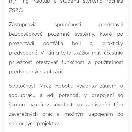
mjr. Ing. Kadlub a študenti štvrtého ročníka
ZSZČ.
Zástupcovia spoločnosti predstavili
bezposádkové pozemné systémy, ktoré po
prezentácii portfólia boli aj prakticky
predvedené. V rámci tejto ukážky mali účastníci
príležitosť otestovať funkčnosť a použiteľnosť
predvedených aplikácií.
Spoločnosť Mraz Robotic vyjadrila záujem o
spoluprácu a vidí potenciál v prepojení so
školou, najmä v súvislosti so zadávaním tém
záverečných prác a možným zapojením do
spoločných projektov.