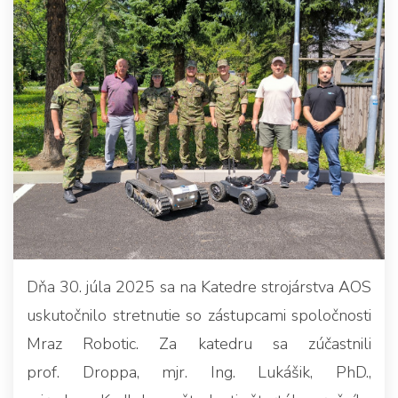
Dňa 30. júla 2025 sa na Katedre strojárstva AOS
uskutočnilo stretnutie so zástupcami spoločnosti
Mraz Robotic. Za katedru sa zúčastnili
prof. Droppa, mjr. Ing. Lukášik, PhD.,